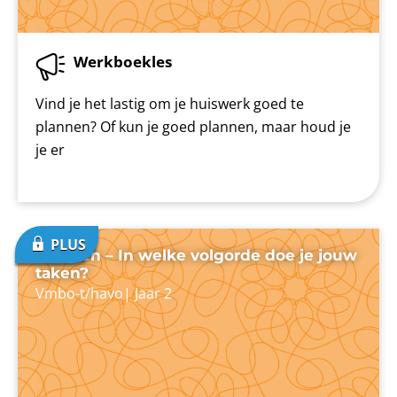
Werkboekles
Vind je het lastig om je huiswerk goed te
plannen? Of kun je goed plannen, maar houd je
je er
Plannen – In welke volgorde doe je jouw
taken?
Vmbo-t/havo
|
Jaar 2