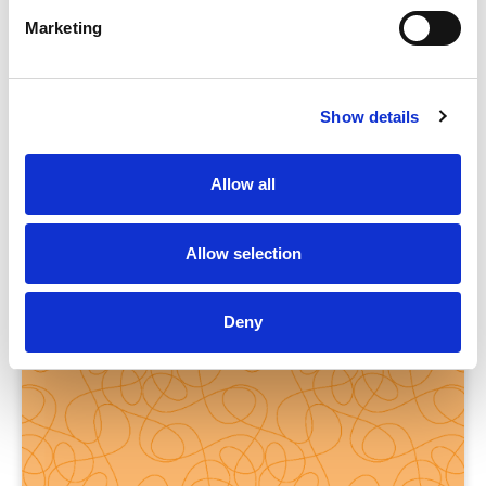
Marketing
Werkboekles
Schrijf jij je taken precies op? Denk je na over de
Show details
volgorde van je taken? En hoe maak jij een
Allow all
Allow selection
Plannen – In de vaklesopdracht
Vmbo-t/havo
|
Jaar 2
Deny