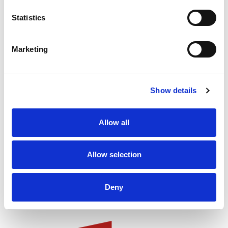
Statistics
Marketing
Inspirerend nieuws,
Show details
blogs en tips
ontvangen?
Allow all
Meld je aan voor onze nieuwsbrief!
Allow selection
Deny