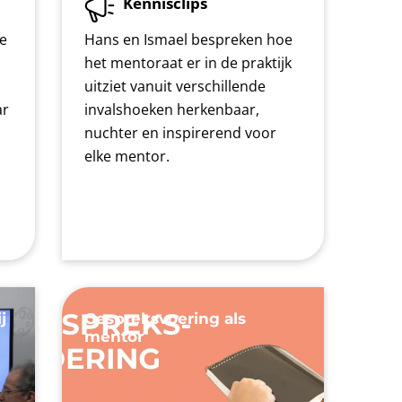
Kennisclips
ze
Hans en Ismael bespreken hoe
het mentoraat er in de praktijk
uitziet vanuit verschillende
ar
invalshoeken herkenbaar,
nuchter en inspirerend voor
elke mentor.
j
Gespreksvoering als
mentor