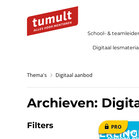
School- & teamleide
Digitaal lesmateria
Thema's
Digitaal aanbod
Archieven: Digit
Filters
Leerlingen
plannen en