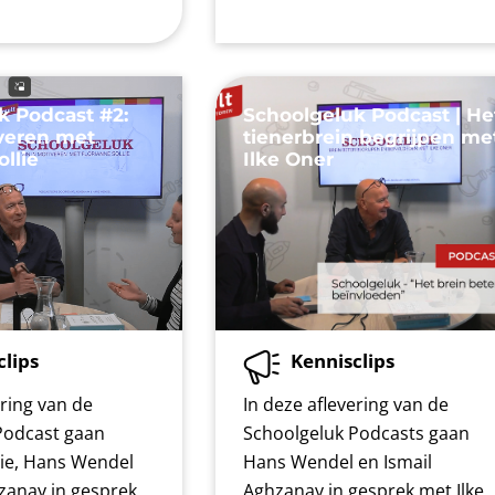
k Podcast #2:
Schoolgeluk Podcast | He
iveren met
tienerbrein begrijpen me
ollie
Ilke Oner
clips
Kennisclips
ering van de
In deze aflevering van de
Podcast gaan
Schoolgeluk Podcasts gaan
lie, Hans Wendel
Hans Wendel en Ismail
zanay in gesprek
Aghzanay in gesprek met Ilke