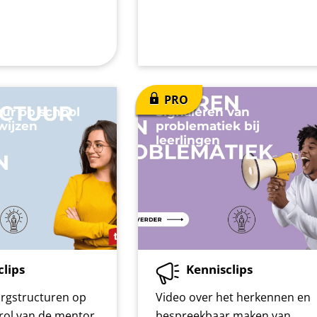
uur op school
Signaleren van
wijzen
problematiek bij
leerlingen
clips
Kennisclips
orgstructuren op
Video over het herkennen en
 rol van de mentor
bespreekbaar maken van