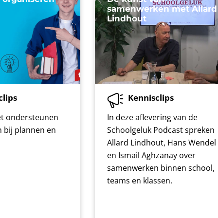
samenwerken met Allard
Lindhout
clips
Kennisclips
et ondersteunen
In deze aflevering van de
n bij plannen en
Schoolgeluk Podcast spreken
Allard Lindhout, Hans Wendel
en Ismail Aghzanay over
samenwerken binnen school,
teams en klassen.