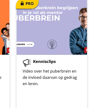
Het puberbrein begrijpen
in je rol als mentor
Kennisclips
Video over het puberbrein en
e
de invloed daarvan op gedrag
en leren.