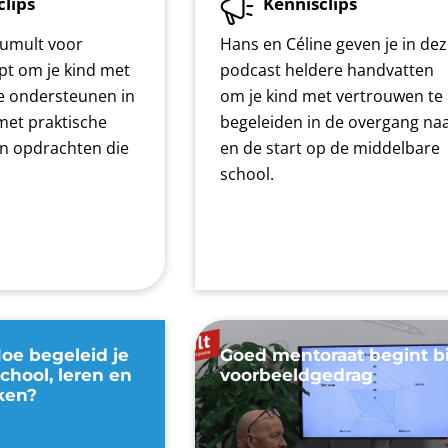
clips
Kennisclips
umult voor
Hans en Céline geven je in de
pt om je kind met
podcast heldere handvatten
e ondersteunen in
om je kind met vertrouwen te
met praktische
begeleiden in de overgang na
 en opdrachten die
en de start op de middelbare
school.
oe begeleid je
Goed mentoraat begint bi
school, leren en
voorbeeldgedrag
ken?