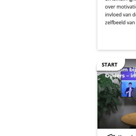
over motivati
invloed van 
zelfbeeld van
Welkom bij
Ouders – i