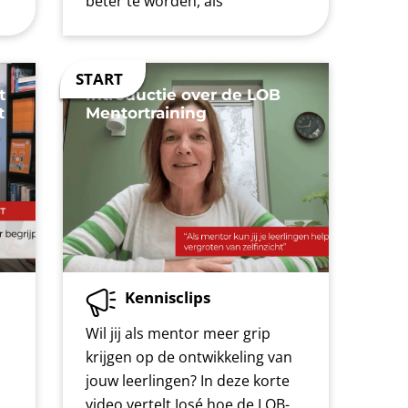
beter te worden, als
t
Introductie over de LOB
t
Mentortraining
Kennisclips
Wil jij als mentor meer grip
krijgen op de ontwikkeling van
jouw leerlingen? In deze korte
video vertelt José hoe de LOB-