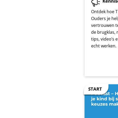
Kennis
Ontdek hoe T
Ouders je hel
vertrouwen t
de brugklas, 
tips, video’s
echt werken.
Podcast – H
je kind bij 
keuzes ma