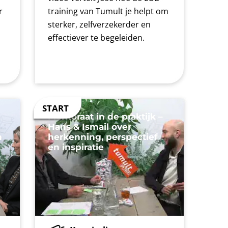
r
training van Tumult je helpt om
sterker, zelfverzekerder en
effectiever te begeleiden.
Mentoraat in de praktijk –
Hans & Ismail over
n
herkenning, perspectief
en inspiratie