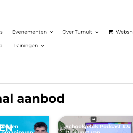
rs
Evenementen
Over Tumult
Websh
al
Trainingen
aal aanbod
 helpen
Schoolgeluk Podcast #3:
 organiseren
De kunst van