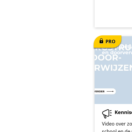
Zorgstruct
en doorver
Kennis
Video over z
school en de