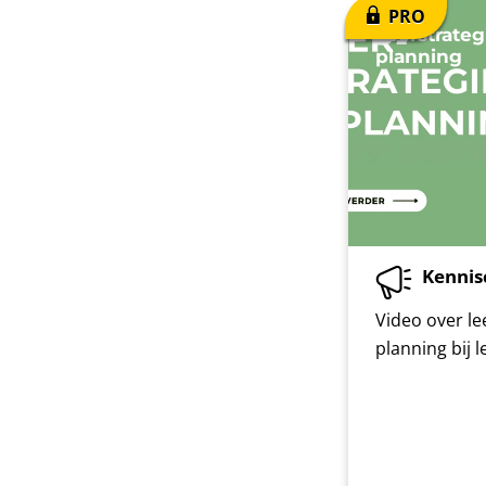
Leerstrate
planning
Kennis
Video over le
planning bij l