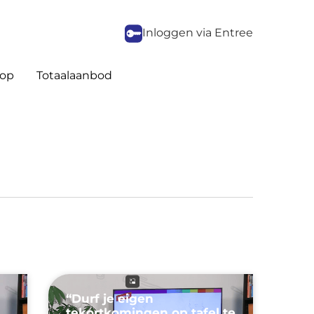
Inloggen via Entree
op
Totaalaanbod
“Durf je eigen
tekortkomingen op tafel te