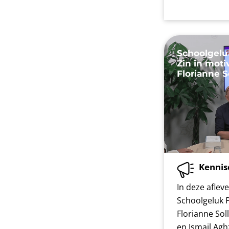
Schoolgelu
Zin in mot
Florianne S
Kennis
In deze aflev
Schoolgeluk 
Florianne Sol
en Ismail Agh