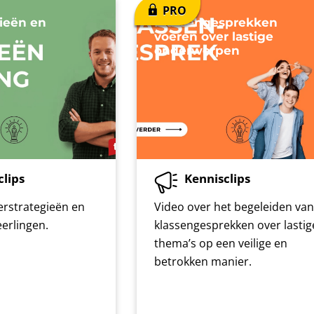
gieën en
Klassengesprekken
voeren over lastige
onderwerpen
clips
Kennisclips
erstrategieën en
Video over het begeleiden van
eerlingen.
klassengesprekken over lastig
thema’s op een veilige en
betrokken manier.