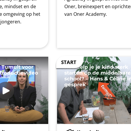
e, mindset en de
Oner, breinexpert en oprichte
de omgeving op het
van Oner Academy.
 jongeren.
 Tumult voor
Hoe help je je kind sterk
ntroductievideo
starten op de middelbare
school? – Hans & Céline i
gesprek