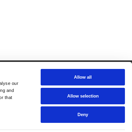
CRKBO-
Allow all
geregistreerd
alyse our
1
ing and
dam
Allow selection
r that
Deny