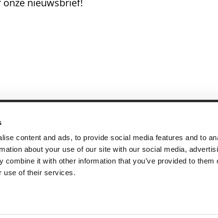
 onze nieuwsbrief!
s
andige links
Contact
ise content and ads, to provide social media features and to an
sie & visie
Computerweg 2
rmation about your use of our site with our social media, advertis
achtenprocedure
1033 RH Amster
 combine it with other information that you’ve provided to them o
elgestelde vragen
020-4215129
 use of their services.
gemene voorwaarden
info@tumult.nl
ivacybeleid
rwerkersovereenkomst
acy