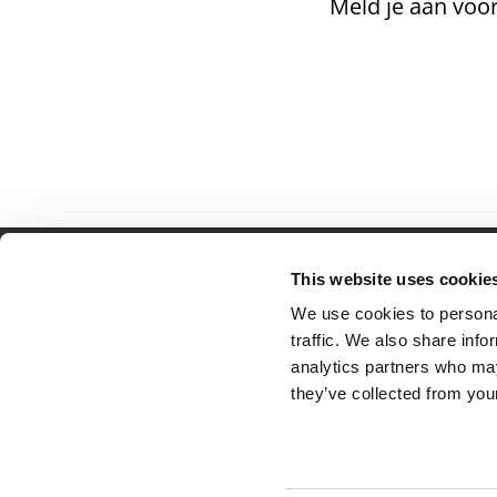
Meld je aan voor
This website uses cookie
Partner van mentoren
H
We use cookies to personal
Mis
traffic. We also share info
Kl
analytics partners who may
Ve
they’ve collected from your
Al
Pr
Ve
© 2026 Tumult
Algemene voorwaarden
Priv