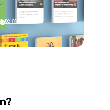
an te maken.
en?