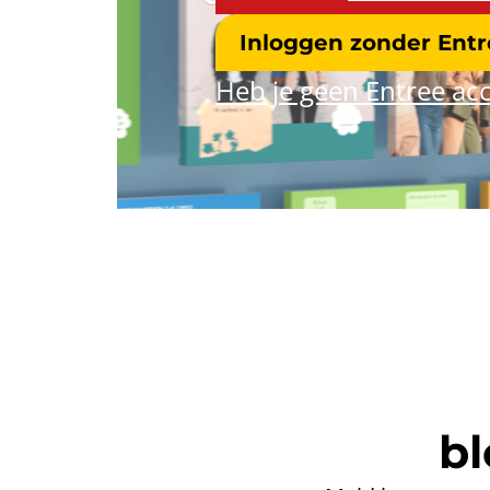
Inloggen zonder Ent
Heb je geen Entree acc
bl