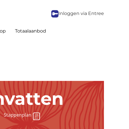
Inloggen via Entree
op
Totaalaanbod
nvatten
Stappenplan