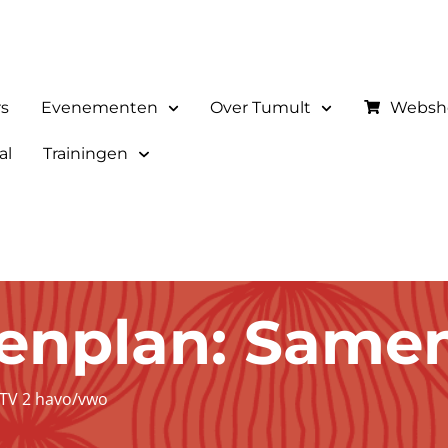
rs
Evenementen
Over Tumult
Websh
al
Trainingen
enplan: Same
TV 2 havo/vwo