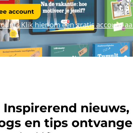
ree account
ount? Klik hier om een gratis account a
Inspirerend nieuws,
ogs en tips ontvang