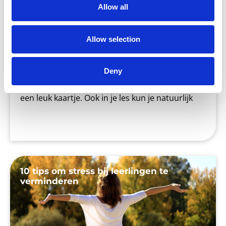
Allow all
Allow selection
Het is weer bijna Valentijnsdag! Voor sommige
mensen een reden om hun (al dan niet geheime)
Deny
liefde te verrassen met een bos rode rozen of
een leuk kaartje. Ook in je les kun je natuurlijk
10 tips om stress bij leerlingen te
verminderen