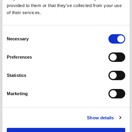
Blog
provided to them or that they’ve collected from your use
of their services.
Ontdek hoe je als ouders effectief kunnen
begeleiden bij het maken van huiswerk met onze
praktische ouderkaart.
Consent
Necessary
Selection
Preferences
Statistics
Valentijnsdag: de leukste lesideeën op
een rij!
Marketing
Show details