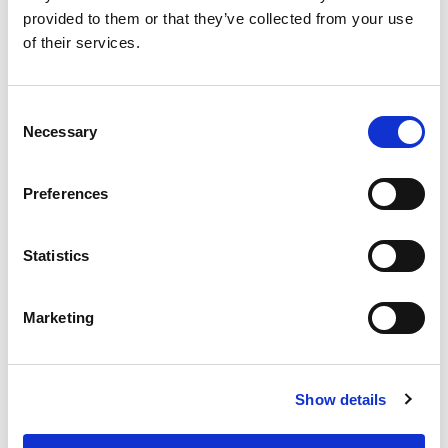
Blog
provided to them or that they’ve collected from your use
of their services.
Ontdek hoe je als ouders effectief kunnen
begeleiden bij het maken van huiswerk met onze
praktische ouderkaart.
Consent
Necessary
Selection
Preferences
Statistics
Valentijnsdag: de leukste lesideeën op
een rij!
Marketing
Show details