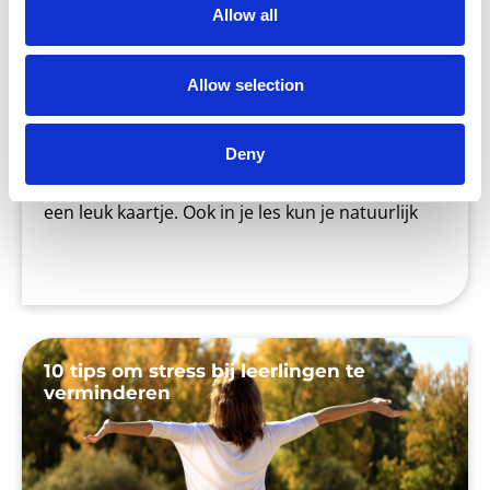
Allow all
Allow selection
Het is weer bijna Valentijnsdag! Voor sommige
mensen een reden om hun (al dan niet geheime)
Deny
liefde te verrassen met een bos rode rozen of
een leuk kaartje. Ook in je les kun je natuurlijk
10 tips om stress bij leerlingen te
verminderen