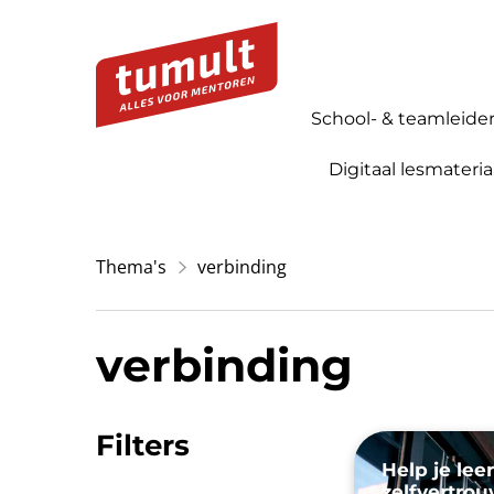
School- & teamleide
Digitaal lesmateria
Thema's
verbinding
verbinding
Filters
Help je lee
zelfvertro