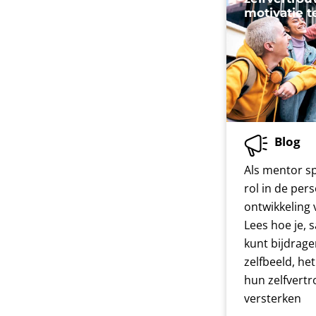
motivatie t
Blog
Als mentor sp
rol in de pers
ontwikkeling v
Lees hoe je, 
kunt bijdrage
zelfbeeld, he
hun zelfvert
versterken