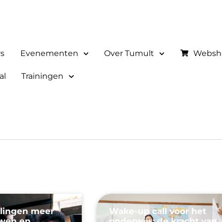
rs
Evenementen
Over Tumult
Websh
al
Trainingen
rlingen meer
Wake-up call voor het
uwen en
onderwijs: de kracht van