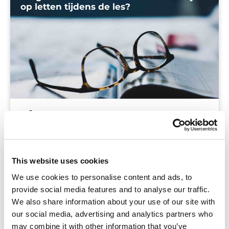
op letten tijdens de les?
Blog
Tijdens de introductie van mijn eerste opleiding
werden direct groepjes gevormd: populairen,
This website uses cookies
alto’s, eigenheimers … Deze konden niet per se
We use cookies to personalise content and ads, to
goed met elkaar overweg. De (leerling)mentoren
provide social media features and to analyse our traffic.
negeerden dit, ik denk uit onmacht. Wel werden
We also share information about your use of our site with
we
our social media, advertising and analytics partners who
may combine it with other information that you’ve