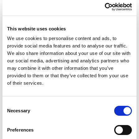
Telefoons in de klas: ja of nee?
This website uses cookies
We use cookies to personalise content and ads, to
provide social media features and to analyse our traffic.
We also share information about your use of our site with
our social media, advertising and analytics partners who
may combine it with other information that you’ve
provided to them or that they’ve collected from your use
of their services.
Het is bijna zover: op 1 januari 2024 gaat het
dringende advies in van het Ministerie van OCW
Consent
om geen telefoons meer toe te laten in de klas.
Necessary
Selection
In de woorden van demissionair minister
Dijkgraaf:
Preferences