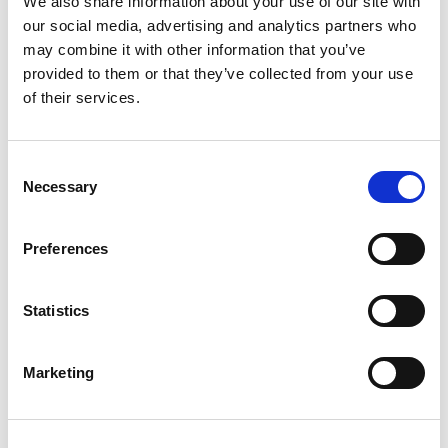
We also share information about your use of our site with
our social media, advertising and analytics partners who
may combine it with other information that you’ve
provided to them or that they’ve collected from your use
of their services.
Pep de klas op met een spel
Consent
Necessary
Selection
Preferences
Statistics
Blog
Marketing
December is in het onderwijs altijd een pittige
maand: drukte rondom kerst en sinterklaas, de
kerstvakantie voor de deur, korte dagen en