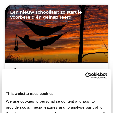
Een nieuw schooljaar: zo start je
voorbereid én geïnspireerd
Blog
Heerlijk, vakantie! Tijd om eens even helemaal
niet met werk bezig. Begint het toch te
This website uses cookies
kriebelen? Of lig je zo relaxed in je hangmat dat
We use cookies to personalise content and ads, to
je hersenen vragen om wat stimulans? Met deze
provide social media features and to analyse our traffic.
tips doe