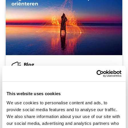
oriënteren
Blog
Leerlingen krijgen vaak de opdracht om
presentaties, posters of filmpjes te maken
waarin ze laten zien wat ze geleerd hebben.
This website uses cookies
Naast vakkennis, ontwikkelen leerlingen zo ook
We use cookies to personalise content and ads, to
bijvoorbeeld presentatie- of
provide social media features and to analyse our traffic.
samenwerkingsvaardigheden. Bij het uitvoeren
We also share information about your use of our site with
van zo’n
our social media, advertising and analytics partners who