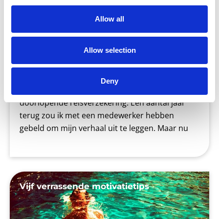
Allow all
Allow selection
Blog
Ik ben deze vakantie mijn gloednieuwe dure
Deny
zonnebril verloren. Balen! Gelukkig heb ik een
doorlopende reisverzekering. Een aantal jaar
terug zou ik met een medewerker hebben
gebeld om mijn verhaal uit te leggen. Maar nu
Vijf verrassende motivatietips