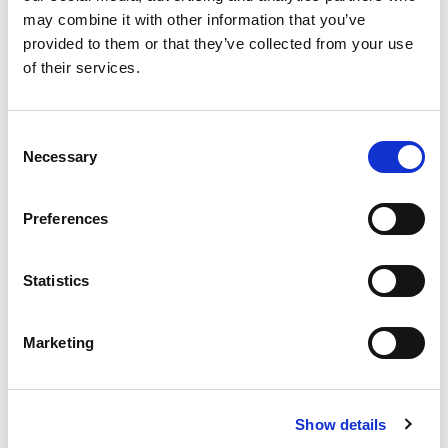
may combine it with other information that you’ve
provided to them or that they’ve collected from your use
of their services.
Het is bijna zover: op 1 januari 2024 gaat het
dringende advies in van het Ministerie van OCW
Consent
om geen telefoons meer toe te laten in de klas.
Necessary
Selection
In de woorden van demissionair minister
Dijkgraaf:
Preferences
Statistics
Van 21e-eeuwse vaardigheden naar
Marketing
toekomstbestendig leren
Show details