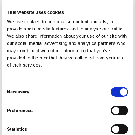
This website uses cookies
We use cookies to personalise content and ads, to
provide social media features and to analyse our traffic.
We also share information about your use of our site with
our social media, advertising and analytics partners who
may combine it with other information that you’ve
provided to them or that they’ve collected from your use
Blog
of their services.
Hoe zorg je er als ouder voor dat je kind veilig en
bewust op het internet actief is, met oog voor
Consent
privacy en zelfredzaamheid?
Necessary
Selection
Preferences
Statistics