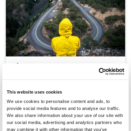
Blog
Wil je als school op een goede manier leerlingen
loopbaancompetenties laten ontwikkelen en een
This website uses cookies
loopbaandossier laten opbouwen, dan is een
We use cookies to personalise content and ads, to
gedegen aanpak onontbeerlijk. Hoe laat je
provide social media features and to analyse our traffic.
leerlingen de juiste keuzes maken? Welk
We also share information about your use of our site with
lesmateriaal gebruik je
our social media, advertising and analytics partners who
may combine it with other information that you’ve