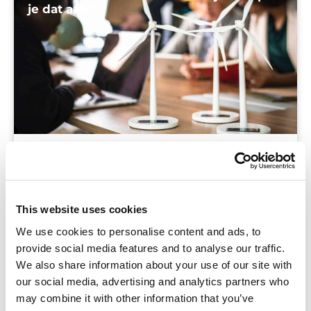
je dat aan?
Blog
Is duurzaamheid op jouw school een hot topic of
juist niet? Steeds meer scholen zijn ermee bezig
This website uses cookies
en dus ging ik vol enthousiasme naar een lezing
We use cookies to personalise content and ads, to
over duurzaamheid in het onderwijs. Hoogleraar
provide social media features and to analyse our traffic.
Arjen Wals besprak
We also share information about your use of our site with
our social media, advertising and analytics partners who
may combine it with other information that you’ve