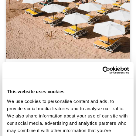
Blog
Zit je nog met je hoofd nog in toetsen, cijfers
invoeren en allerlei andere to do’s? Of ben je al
This website uses cookies
vakantie aan het vieren? Met deze boekentips
We use cookies to personalise content and ads, to
voor leraren kom je de vakantie geïnspireerd
provide social media features and to analyse our traffic.
door.
We also share information about your use of our site with
our social media, advertising and analytics partners who
may combine it with other information that you’ve