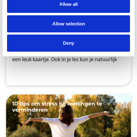
Allow all
Allow selection
Het is weer bijna Valentijnsdag! Voor sommige
mensen een reden om hun (al dan niet geheime)
Deny
liefde te verrassen met een bos rode rozen of
een leuk kaartje. Ook in je les kun je natuurlijk
10 tips om stress bij leerlingen te
verminderen