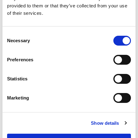
Blog
provided to them or that they’ve collected from your use
of their services.
Ontdek hoe je als ouders effectief kunnen
begeleiden bij het maken van huiswerk met onze
praktische ouderkaart.
Consent
Necessary
Selection
Preferences
Statistics
Valentijnsdag: de leukste lesideeën op
een rij!
Marketing
Show details