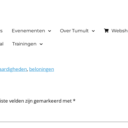
rs
Evenementen
Over Tumult
Websh
al
Trainingen
aardigheden
,
beloningen
iste velden zijn gemarkeerd met
*