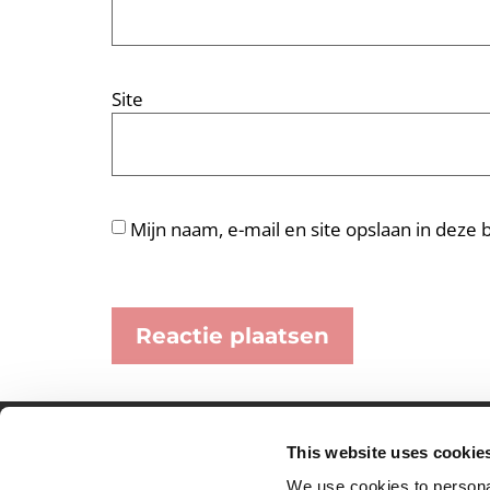
Site
Mijn naam, e-mail en site opslaan in deze
This website uses cookie
Partner van mentoren
H
We use cookies to personal