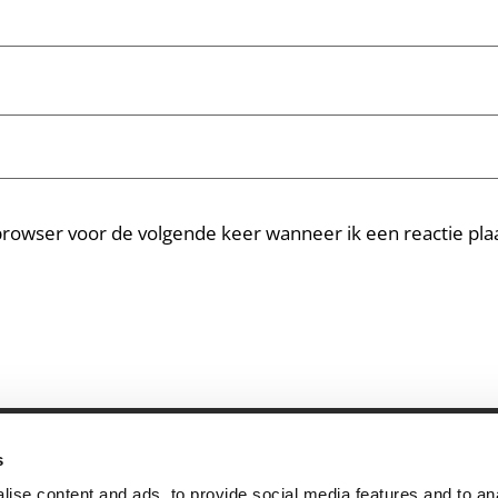
 browser voor de volgende keer wanneer ik een reactie plaa
s
andige links
Contact
ise content and ads, to provide social media features and to an