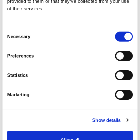
provided to them or that they’ve collected from your use
of their services.
Site
Consent
Necessary
Selection
Preferences
Mijn naam, e-mail en site opslaan in deze browser voor
de volgende keer wanneer ik een reactie plaats.
Statistics
Marketing
Show details
Allow all