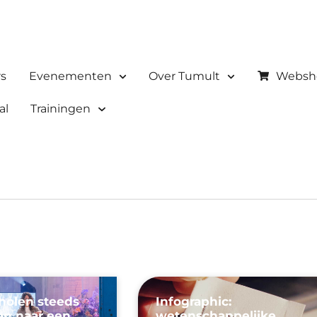
rs
Evenementen
Over Tumult
Websh
al
Trainingen
olen steeds
Infographic:
en naar een
wetenschappelijke