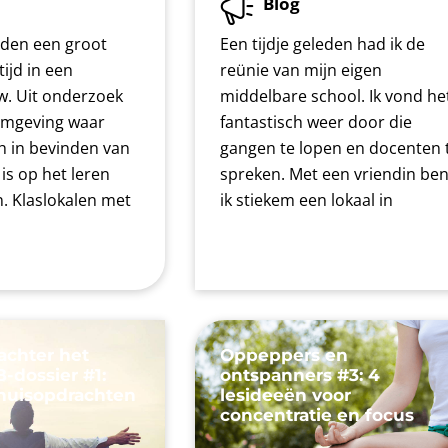
Blog
eden een groot
Een tijdje geleden had ik de
tijd in een
reünie van mijn eigen
. Uit onderzoek
middelbare school. Ik vond he
 omgeving waar
fantastisch weer door die
ch in bevinden van
gangen te lopen en docenten 
 is op het leren
spreken. Met een vriendin be
n. Klaslokalen met
ik stiekem een lokaal in
achter het
Oppeppers en
-dossier #1:
ontspanners #3: 4
thuisopdrachten
lesideeën voor
concentratie en focus