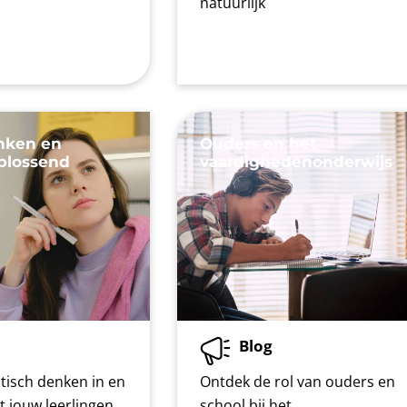
natuurlijk
enken en
Ouders en het
plossend
vaardighedenonderwijs
Blog
tisch denken in en
Ontdek de rol van ouders en
et jouw leerlingen
school bij het