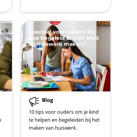
Speciaal voor ouders #3:
d
hoe begeleid ik mijn kind
bij huiswerk maken?
Blog
10 tips voor ouders om je kind
n
te helpen en begeleiden bij het
maken van huiswerk.