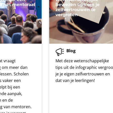
or het mentoraat
bewezen tips om je
zelfvertrouwen te
vergroten
Blog
t vraagt
Met deze wetenschappelijke
g om meer dan
tips uit de infographic vergroo
lessen. Scholen
je je eigen zelfvertrouwen en
s vaker een
dat van je leerlingen!
lpt bij een
de aanpak,
n en de
g van mentoren.