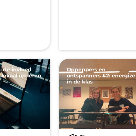
: de invloed
Oppeppers en
slokaal op leren
ontspanners #2: energize
in de klas