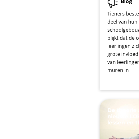
Blog
Tieners best
deel van hun 
schoolgebouw
blijkt dat de
leerlingen zi
grote invloed
van leerlinge
muren in
De theorie 
nieuwe LOB
lessen en 