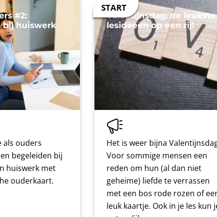
ers #2:
Valentijnsdag: de leukste
 bij huiswerk
lesideeën op een rij!
 als ouders
Het is weer bijna Valentijnsdag
nen begeleiden bij
Voor sommige mensen een
n huiswerk met
reden om hun (al dan niet
che ouderkaart.
geheime) liefde te verrassen
met een bos rode rozen of ee
leuk kaartje. Ook in je les kun j