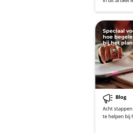
In dit artikel
Speciaal vo
hoe begelei
bij het pla
Blog
Acht stappen 
te helpen bij