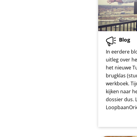
Blog
In eerdere b
uitleg over 
het nieuwe T
brugklas (st
werkboek. Ti
kijken naar h
dossier dus. 
LoopbaanOrië