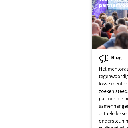
partner vo
Blog
Het mentoraa
tegenwoordi
losse mentor
zoeken steed
partner die he
samenhangen
actuele lesse
ondersteunin