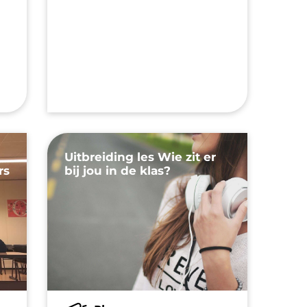
Uitbreiding les Wie zit er
rs
bij jou in de klas?