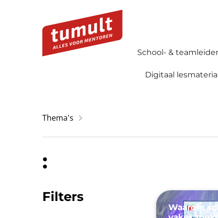
School- & teamleide
Digitaal lesmateria
Thema's
:
Filters
Waarom sch
vaker zoek