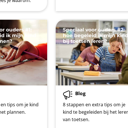
 lees je waarom.
or ouders #1:
Speciaal voor ouders #2:
d ik mijn kind
hoe begeleid ik mijn kin
nnen?
bij toetsen leren?
Blog
en tips om je kind
8 stappen en extra tips om je
 het plannen.
kind te begeleiden bij het lere
van toetsen.