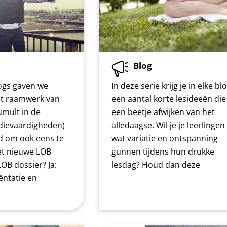
Blog
logs gaven we
In deze serie krijg je in elke bl
het raamwerk van
een aantal korte lesideeën die
umult in de
een beetje afwijken van het
udievaardigheden)
alledaagse. Wil je je leerlingen
jd om ook eens te
wat variatie en ontspanning
et nieuwe LOB
gunnen tijdens hun drukke
LOB dossier? Ja:
lesdag? Houd dan deze
ntatie en