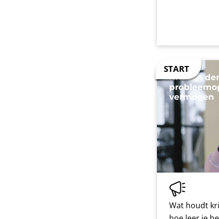
Kritisch d
probleemo
vermogen
Wat houdt kri
hoe leer je h