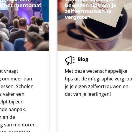
or het mentoraat
bewezen tips om je
zelfvertrouwen te
vergroten
Blog
t vraagt
Met deze wetenschappelijke
g om meer dan
tips uit de infographic vergroo
lessen. Scholen
je je eigen zelfvertrouwen en
s vaker een
dat van je leerlingen!
lpt bij een
de aanpak,
n en de
g van mentoren.