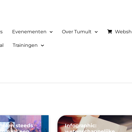
rs
Evenementen
Over Tumult
Websh
al
Trainingen
olen steeds
Infographic:
en naar een
wetenschappelijke