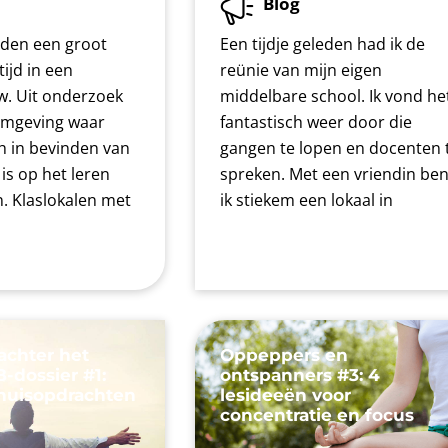
Blog
eden een groot
Een tijdje geleden had ik de
tijd in een
reünie van mijn eigen
. Uit onderzoek
middelbare school. Ik vond he
 omgeving waar
fantastisch weer door die
ch in bevinden van
gangen te lopen en docenten 
 is op het leren
spreken. Met een vriendin be
n. Klaslokalen met
ik stiekem een lokaal in
achter het
Oppeppers en
-dossier #1:
ontspanners #3: 4
thuisopdrachten
lesideeën voor
concentratie en focus