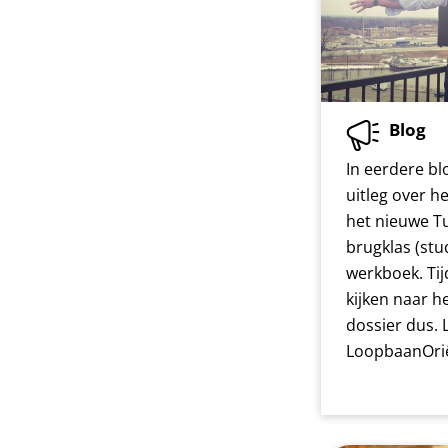
Blog
In eerdere b
uitleg over 
het nieuwe T
brugklas (st
werkboek. Ti
kijken naar h
dossier dus. 
LoopbaanOrië