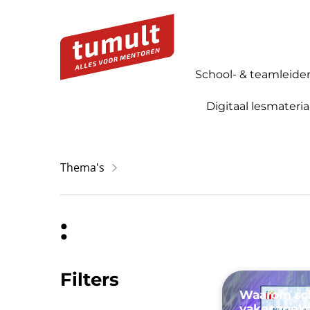
School- & teamleide
Digitaal lesmateria
Thema's
:
Filters
Waarom sch
vaker zoek