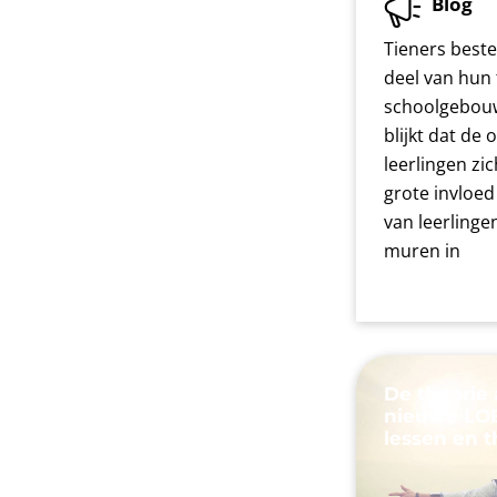
Blog
Tieners best
deel van hun 
schoolgebouw
blijkt dat de
leerlingen zi
grote invloed
van leerlinge
muren in
De theorie 
nieuwe LOB
lessen en 