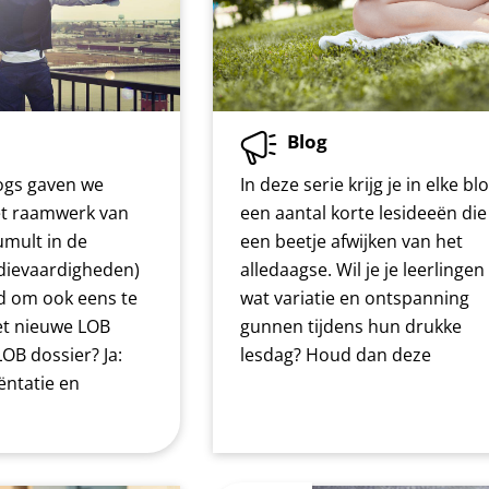
Blog
logs gaven we
In deze serie krijg je in elke bl
het raamwerk van
een aantal korte lesideeën die
umult in de
een beetje afwijken van het
udievaardigheden)
alledaagse. Wil je je leerlingen
jd om ook eens te
wat variatie en ontspanning
et nieuwe LOB
gunnen tijdens hun drukke
LOB dossier? Ja:
lesdag? Houd dan deze
ntatie en