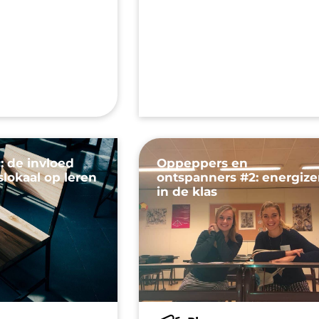
: de invloed
Oppeppers en
slokaal op leren
ontspanners #2: energize
in de klas