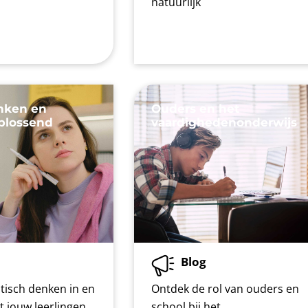
natuurlijk
enken en
Ouders en het
plossend
vaardighedenonderwijs
Blog
tisch denken in en
Ontdek de rol van ouders en
et jouw leerlingen
school bij het