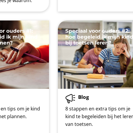
 lees je waarom.
or ouders #1:
Speciaal voor ouders #2:
d ik mijn kind
hoe begeleid ik mijn kin
nnen?
bij toetsen leren?
Blog
en tips om je kind
8 stappen en extra tips om je
 het plannen.
kind te begeleiden bij het lere
van toetsen.