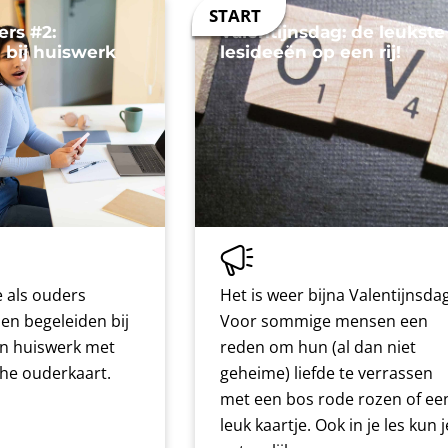
ers #2:
Valentijnsdag: de leukste
 bij huiswerk
lesideeën op een rij!
 als ouders
Het is weer bijna Valentijnsdag
nen begeleiden bij
Voor sommige mensen een
n huiswerk met
reden om hun (al dan niet
che ouderkaart.
geheime) liefde te verrassen
met een bos rode rozen of ee
leuk kaartje. Ook in je les kun j