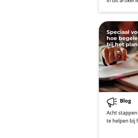
In dit artikel
Speciaal vo
hoe begelei
bij het pla
Blog
Acht stappen 
te helpen bij