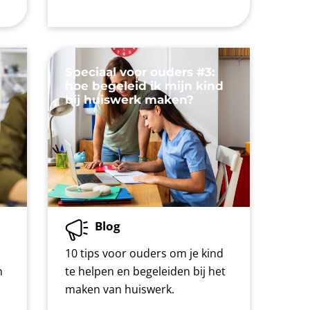
Speciaal voor ouders #3:
d
hoe begeleid ik mijn kind
bij huiswerk maken?
Blog
10 tips voor ouders om je kind
n
te helpen en begeleiden bij het
maken van huiswerk.