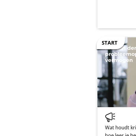
Kritisch d
probleemo
vermogen
Wat houdt kri
hoe leer je h