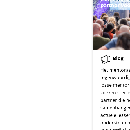
partner vo
Blog
Het mentoraa
tegenwoordi
losse mentor
zoeken steed
partner die he
samenhangen
actuele lesse
ondersteunin