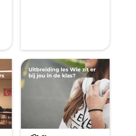
Uitbreiding les Wie zit er
rs
bij jou in de klas?