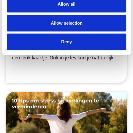
Allow all
Allow selection
Het is weer bijna Valentijnsdag! Voor sommige
mensen een reden om hun (al dan niet geheime)
Deny
liefde te verrassen met een bos rode rozen of
een leuk kaartje. Ook in je les kun je natuurlijk
10 tips om stress bij leerlingen te
verminderen