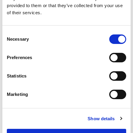
Blog
provided to them or that they’ve collected from your use
of their services.
Ontdek hoe je als ouders effectief kunnen
begeleiden bij het maken van huiswerk met onze
praktische ouderkaart.
Consent
Necessary
Selection
Preferences
Statistics
Valentijnsdag: de leukste lesideeën op
een rij!
Marketing
Show details