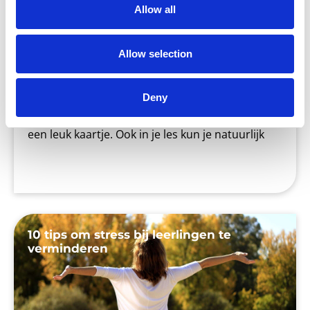
Allow all
Allow selection
Het is weer bijna Valentijnsdag! Voor sommige
mensen een reden om hun (al dan niet geheime)
Deny
liefde te verrassen met een bos rode rozen of
een leuk kaartje. Ook in je les kun je natuurlijk
10 tips om stress bij leerlingen te
verminderen