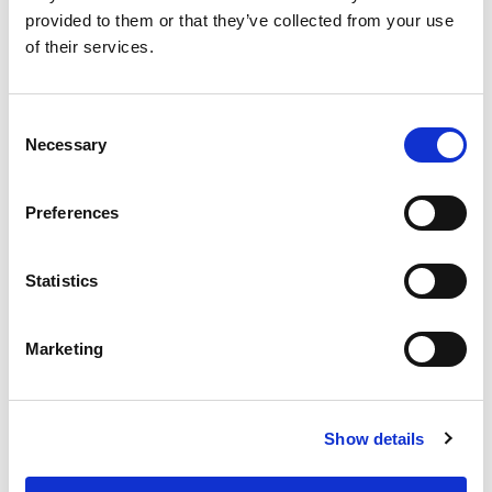
Blog
provided to them or that they’ve collected from your use
of their services.
Ontdek hoe je als ouders effectief kunnen
begeleiden bij het maken van huiswerk met onze
praktische ouderkaart.
Consent
Necessary
Selection
Preferences
Statistics
Valentijnsdag: de leukste lesideeën op
een rij!
Marketing
Show details