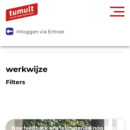
Inloggen via Entree
werkwijze
Filters
Hoe feedback ons lesmateriaal nóg beter