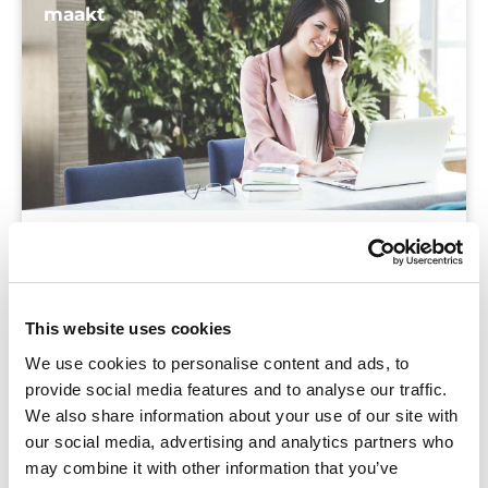
maakt
Blog
We zijn bij Tumult gek op feedback! We geloven
namelijk dat je alleen op deze manier het beste
This website uses cookies
resultaat krijgt. Alle lessen die we maken, gaan
We use cookies to personalise content and ads, to
intern door meerdere feedbackrondes heen. En
provide social media features and to analyse our traffic.
dan heb ik
We also share information about your use of our site with
our social media, advertising and analytics partners who
may combine it with other information that you’ve