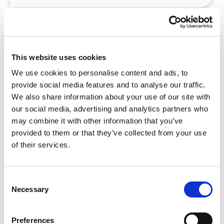
Doelen stellen met leerlingen doe je zo!
This website uses cookies
We use cookies to personalise content and ads, to
provide social media features and to analyse our traffic.
We also share information about your use of our site with
our social media, advertising and analytics partners who
may combine it with other information that you’ve
provided to them or that they’ve collected from your use
of their services.
Wat willen jouw leerlingen deze schoolperiode of
Consent
Necessary
dit schooljaar bereiken? En hoe zorgen ze
Selection
ervoor dat ze hun ambities waarmaken? Handig
om samen met je leerlingen vooruit te kijken en
Preferences