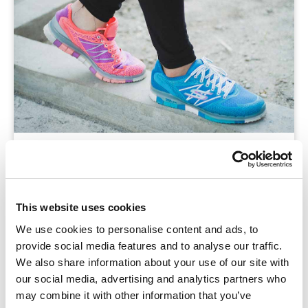
Blog
Als leerkracht merk ik dat ik vaak tijd tekort kom.
Het liefst wil je iedere leerling zo goed mogelijk
This website uses cookies
begeleiden, maar in de praktijk is daar nooit
We use cookies to personalise content and ads, to
voldoende tijd voor. Toch zijn er verschillende
provide social media features and to analyse our traffic.
manieren
We also share information about your use of our site with
our social media, advertising and analytics partners who
may combine it with other information that you’ve