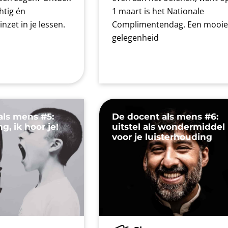
htig én
1 maart is het Nationale
nzet in je lessen.
Complimentendag. Een mooie
gelegenheid
als mens #5:
De docent als mens #6:
ng, ik hoor je!
uitstel als wondermiddel
voor je luisterhouding