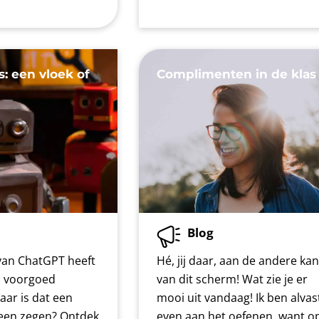
s: een vloek of
Complimenten in de klas
?
Blog
an ChatGPT heeft
Hé, jij daar, aan de andere kan
s voorgoed
van dit scherm! Wat zie je er
ar is dat een
mooi uit vandaag! Ik ben alvas
t een zegen? Ontdek
even aan het oefenen, want o