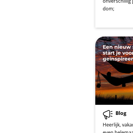
onverschilli
dom;
Een nieuw s
start je vo
geïnspiree
Blog
Heerlijk, vaka
even helemaa