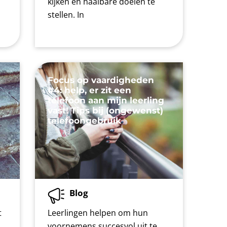
kijken en haalbare doelen te
stellen. In
Focus op vaardigheden
#4: help, er zit een
telefoon aan mijn leerling
vast! Tips bij (ongewenst)
telefoongebruik
Blog
t
Leerlingen helpen om hun
voornemens succesvol uit te