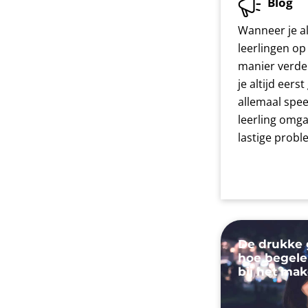
Blog
Wanneer je a
leerlingen op
manier verder
je altijd eers
allemaal spee
leerling omga
lastige prob
De drukke 
hoe begelei
bij het ma