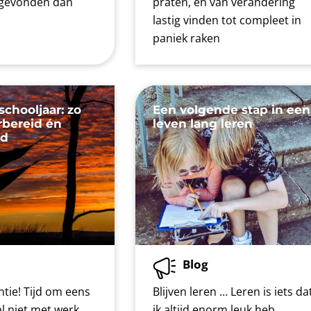
g gevonden dan
praten, en van verandering
lastig vinden tot compleet in
paniek raken
chooljaar: zo
Een volgende stap in een
orbereid én
leven lang leren
rd
Blog
ntie! Tijd om eens
Blijven leren … Leren is iets da
l niet met werk
ik altijd enorm leuk heb