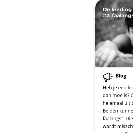
De leerling
#2: faalang
Blog
Heb je een lee
dan moe is? O
helemaal uit 
Beiden kunne
faalangst. Die
wordt misschi