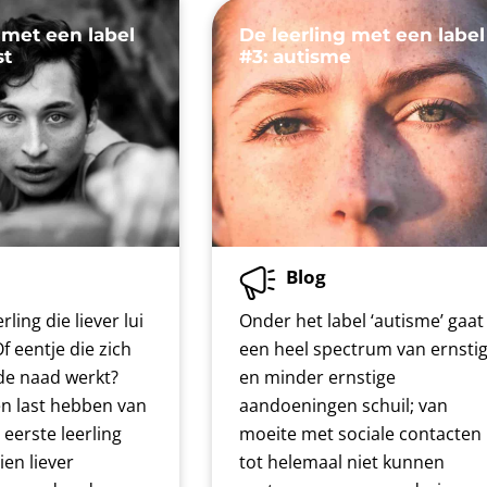
 met een label
De leerling met een label
st
#3: autisme
Blog
rling die liever lui
Onder het label ‘autisme’ gaat
f eentje die zich
een heel spectrum van ernsti
de naad werkt?
en minder ernstige
n last hebben van
aandoeningen schuil; van
 eerste leerling
moeite met sociale contacten
en liever
tot helemaal niet kunnen