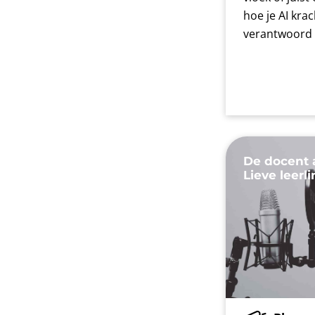
hoe je AI krac
verantwoord i
De docent 
Lieve leerli