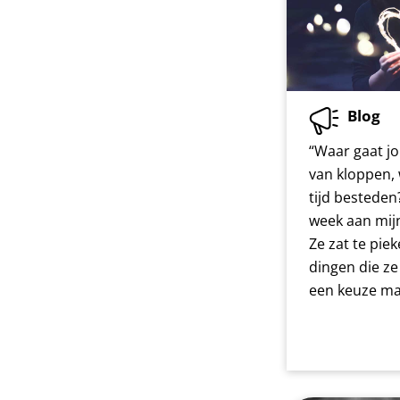
Blog
“Waar gaat jo
van kloppen, 
tijd besteden
week aan mijn
Ze zat te piek
dingen die z
een keuze m