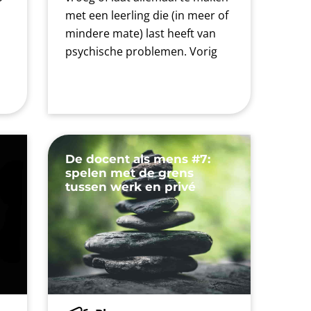
met een leerling die (in meer of
mindere mate) last heeft van
psychische problemen. Vorig
De docent als mens #7:
spelen met de grens
tussen werk en privé