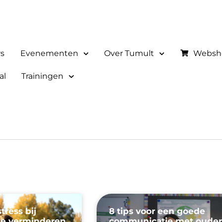
rs
Evenementen
Over Tumult
Websh
al
Trainingen
tress bij
8 tips voor een goede
 te verminderen
communicatie met ouder