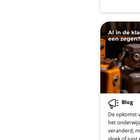
AI in de kla
een zegen
Blog
De opkomst v
het onderwij
veranderd, ma
vloek of juis