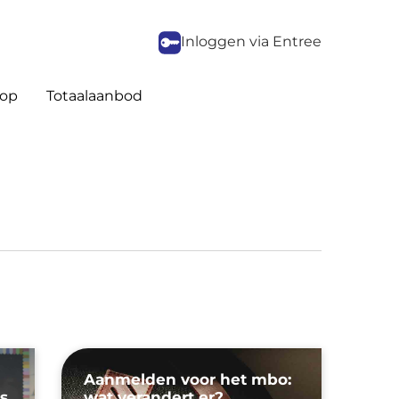
Inloggen via Entree
op
Totaalaanbod
Aanmelden voor het mbo:
s
wat verandert er?