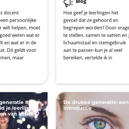
Blog
ls docent
Hoe geef je leerlingen het
 een persoonlijke
gevoel dat ze gehoord en
 wilt helpen, moet
begrepen worden? Door vrag
t goed weten wat er
te stellen, samen te vatten en 
lt en wat er in de
lichaamstaal en stemgebruik
at. Dit geldt voor
aan te passen kun je al veel
lemen, maar
bereiken, vertelde ik in
generatie #2:
De drukke generatie: een
d je leerlingen
introductie
ken van keuzes?