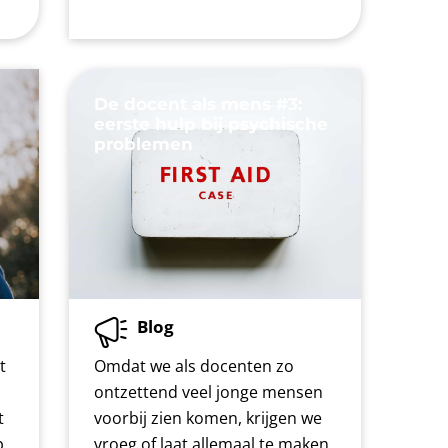
De docent als mens #3:
eerste hulp bij psychische
problemen
Blog
t
Omdat we als docenten zo
ontzettend veel jonge mensen
t
voorbij zien komen, krijgen we
p
vroeg of laat allemaal te maken