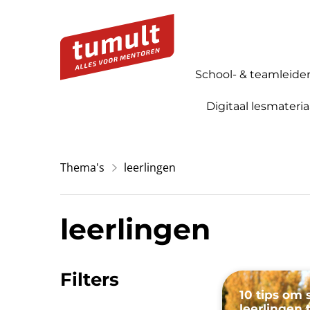
School- & teamleide
Digitaal lesmateria
Thema's
leerlingen
leerlingen
Filters
10 tips om s
leerlingen