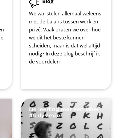
Blog
We worstelen allemaal weleens
met de balans tussen werk en
en
privé. Vaak praten we over hoe
je
we dit het beste kunnen
scheiden, maar is dat wel altijd
nodig? In deze blog beschrijf ik
de voordelen
De leerling met een label
#1: dyslexie