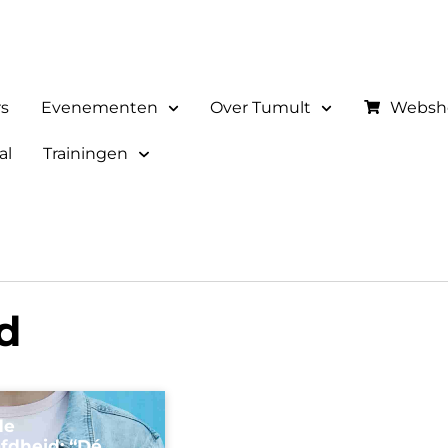
rs
Evenementen
Over Tumult
Websh
al
Trainingen
d
de
dheid: “Dé