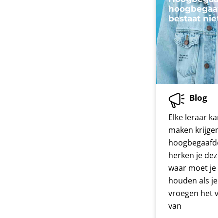
hoogbegaaf
bestaat nie
Blog
Elke leraar ka
maken krijge
hoogbegaafde
herken je dez
waar moet je
houden als je
vroegen het 
van