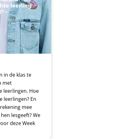
de leerling
t”
n in de klas te
n met
 leerlingen. Hoe
e leerlingen? En
 rekening mee
 hen lesgeeft? We
voor deze Week