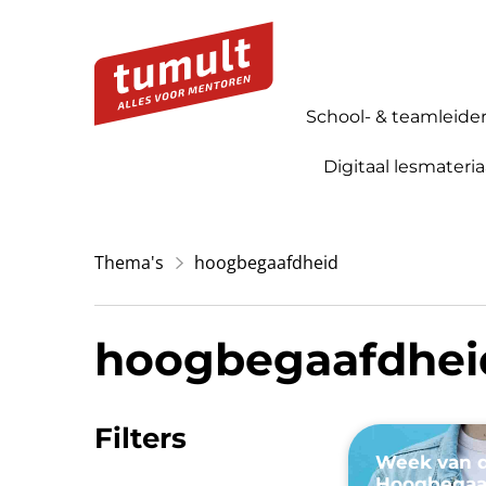
School- & teamleide
Digitaal lesmateria
Thema's
hoogbegaafdheid
hoogbegaafdhei
Filters
Week van 
Hoogbegaaf