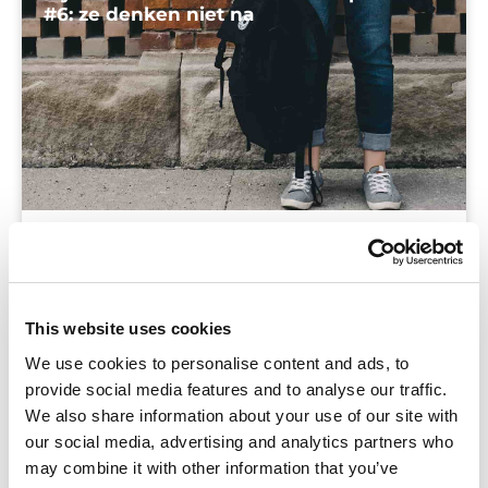
#6: ze denken niet na
Blog
Het zijn de bekende symptomen van de
puberteit: spullen vergeten, niet opletten in het
This website uses cookies
verkeer (laat staan in de les), de gekste dingen
We use cookies to personalise content and ads, to
doen en de normaalste dingen laten. Je hoort
provide social media features and to analyse our traffic.
volwassenen links en rechts
We also share information about your use of our site with
our social media, advertising and analytics partners who
may combine it with other information that you’ve