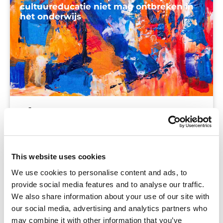
cultuureducatie niet mag ontbreken in
het onderwijs
Blog
We staan in onze complexe wereld voor
uitdagingen die vragen om creatieve en
This website uses cookies
innovatieve oplossingen. De creatieve
We use cookies to personalise content and ads, to
vaardigheden die hiervoor nodig zijn leren
provide social media features and to analyse our traffic.
leerlingen in vakken zoals tekenen, muziek of
We also share information about your use of our site with
ckv. Vakken die dus geen
our social media, advertising and analytics partners who
may combine it with other information that you’ve