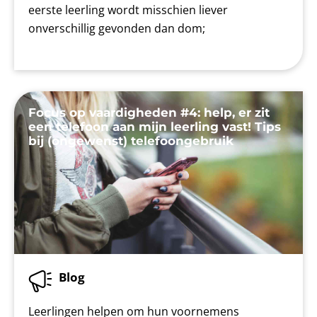
eerste leerling wordt misschien liever
onverschillig gevonden dan dom;
Focus op vaardigheden #4: help, er zit
een telefoon aan mijn leerling vast! Tips
bij (ongewenst) telefoongebruik
Blog
Leerlingen helpen om hun voornemens