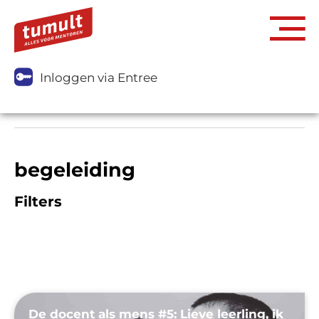
Inloggen via Entree
begeleiding
Filters
De docent als mens #5: Lieve leerling, ik