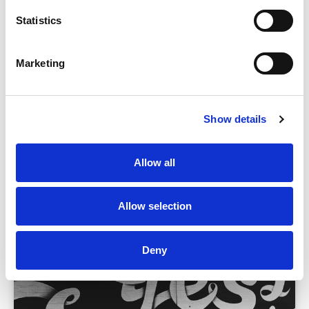
Statistics
Blog
Marketing
Bij Tumult willen we ons constant blijven
ontwikkelen en verbeteren. Daarom brengen we
continu verbeteringen aan in onze online
Show details
leeromgeving en luisteren we daarvoor naar
feedback van gebruikers. Werk je in schooljaar
2018-2019 met onze
Allow all
Allow selection
Hoe motiveer je leerlingen?
Deny