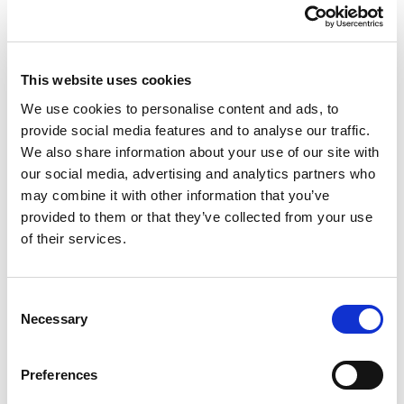
Na een telefoongesprek van een half uur met de
vader van Kasper, was ik er niet geruster op
This website uses cookies
geworden. Kasper had het hele weekend in bed
We use cookies to personalise content and ads, to
gelegen, had nergens zin in, reageerde
provide social media features and to analyse our traffic.
chagrijnig op anderen
We also share information about your use of our site with
our social media, advertising and analytics partners who
may combine it with other information that you’ve
provided to them or that they’ve collected from your use
of their services.
Het nieuwe digitale LOB-portfolio: een
preview
Consent
Necessary
Selection
Preferences