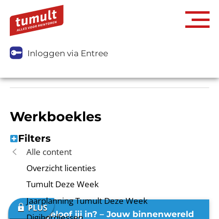
Inloggen via Entree
Werkboekles
Filters
Alle content
Overzicht licenties
Tumult Deze Week
Jaarplanning Tumult Deze Week
Waar geloof jij in? – Jouw binnenwereld
Digibordlessen