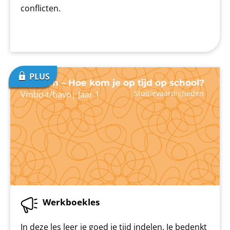
conflicten.
Plannen – Hoe kom je op tijd op school?
Studievaardigheden
Vmbo-t/havo
|
Jaar 1
Werkboekles
In deze les leer je goed je tijd indelen. Je bedenkt