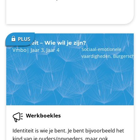
Identiteit – Wie wil je zijn?
Sociaal-emotionele
Vmbo
|
Jaar 3
,
Jaar 4
vaardigheden
,
Burgerschap
Werkboekles
Identiteit is wie je bent. Je bent bijvoorbeeld het
kind van je ouders/opvoeders, maar ook