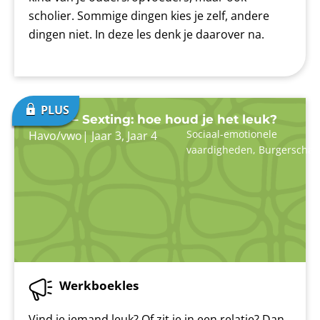
scholier. Sommige dingen kies je zelf, andere
dingen niet. In deze les denk je daarover na.
Liefde – Sexting: hoe houd je het leuk?
Sociaal-emotionele
Havo/vwo
|
Jaar 3
,
Jaar 4
vaardigheden
,
Burgerschap
Werkboekles
Vind je iemand leuk? Of zit je in een relatie? Dan