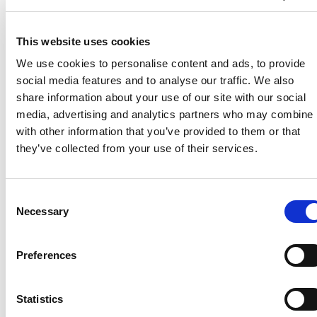
This website uses cookies
We use cookies to personalise content and ads, to provide
social media features and to analyse our traffic. We also
share information about your use of our site with our social
Werkboekles
media, advertising and analytics partners who may combine i
with other information that you’ve provided to them or that
In deze les ontdek je wie jou kan helpen. Dat is
they’ve collected from your use of their services.
handig, want samen bereik je meer dan alleen!
Consent
Necessary
Selection
Preferences
Zelfvertrouwen – Hoe kom je voor jezelf
op?
Statistics
Sociaal-emotionele
Vmbo-t/havo
,
|
Jaar