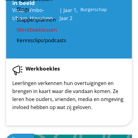
in beeld
Blogs
Burgerschap
Vmbo
,
Vmbo-
|
Jaar 1
,
t/havo
,
Havo/vwo
Jaar 2
Stappenplannen
Werkboeklessen
Kennisclips/podcasts
Werkboekles
Leerlingen verkennen hun overtuigingen en
brengen in kaart waar die vandaan komen. Ze
leren hoe ouders, vrienden, media en omgeving
invloed hebben op wat zij geloven.