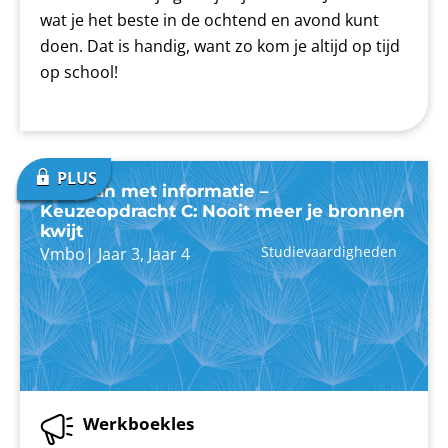
wat je het beste in de ochtend en avond kunt
doen. Dat is handig, want zo kom je altijd op tijd
op school!
Omgaan met informatie –
Keuzeopdracht C: Nooit meer je bronnen
kwijt
Studievaardigheden
Vmbo
|
Jaar 3
,
Jaar 4
Werkboekles