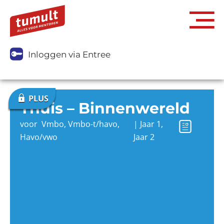
Inloggen via Entree
Thuis – Binnenwereld
voor
Vmbo
,
Vmbo-t/havo
,
|
Jaar 1
,
Havo/vwo
Jaar 2