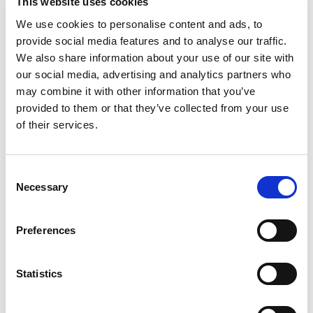
This website uses cookies
We use cookies to personalise content and ads, to
provide social media features and to analyse our traffic.
We also share information about your use of our site with
our social media, advertising and analytics partners who
Leerlingen maken een stamboom van hun
may combine it with other information that you’ve
familie en onderzoeken hun roots. Ze
provided to them or that they’ve collected from your use
reflecteren op welke kenmerken zij van hun
of their services.
familie hebben meegekregen en wat dat zegt
over hun eigen identiteit.
Consent
Necessary
Selection
Preferences
Statistics
Inloggen