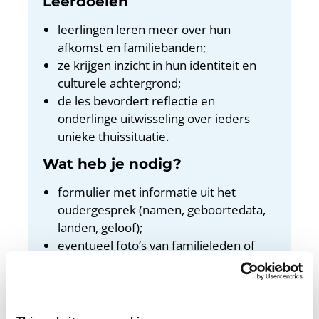
Leerdoelen
leerlingen leren meer over hun
afkomst en familiebanden;
ze krijgen inzicht in hun identiteit en
culturele achtergrond;
de les bevordert reflectie en
onderlinge uitwisseling over ieders
unieke thuissituatie.
Wat heb je nodig?
formulier met informatie uit het
oudergesprek (namen, geboortedata,
landen, geloof);
eventueel foto’s van familieleden of
materiaal om te tekenen;
stamboomschema (bijvoorbeeld uit de
lesmethode of als werkblad);
pennen, kleurpotloden of stiften.