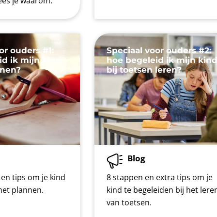
 lees je waarom.
or ouders #1:
Speciaal voor ouders #2:
d ik mijn kind
hoe begeleid ik mijn kin
nnen?
bij toetsen leren?
Blog
en tips om je kind
8 stappen en extra tips om je
 het plannen.
kind te begeleiden bij het lere
van toetsen.