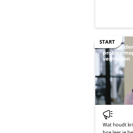
Kritisch d
probleemo
vermogen
Wat houdt kri
hoe leer je h