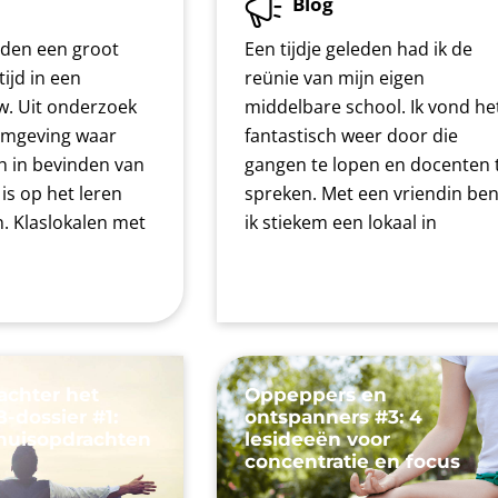
Blog
eden een groot
Een tijdje geleden had ik de
tijd in een
reünie van mijn eigen
. Uit onderzoek
middelbare school. Ik vond he
 omgeving waar
fantastisch weer door die
ch in bevinden van
gangen te lopen en docenten 
 is op het leren
spreken. Met een vriendin be
n. Klaslokalen met
ik stiekem een lokaal in
achter het
Oppeppers en
-dossier #1:
ontspanners #3: 4
thuisopdrachten
lesideeën voor
concentratie en focus