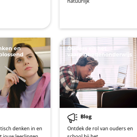
natuurlijk
enken en
Ouders en het
plossend
vaardighedenonderwijs
Blog
tisch denken in en
Ontdek de rol van ouders en
et jouw leerlingen
school bij het