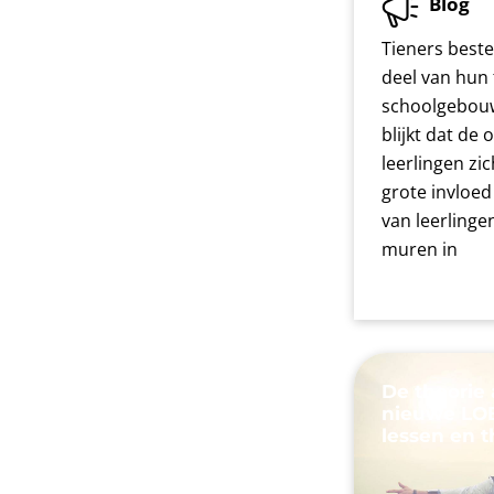
Blog
Tieners best
deel van hun 
schoolgebouw
blijkt dat de
leerlingen zi
grote invloed
van leerlinge
muren in
De theorie 
nieuwe LOB
lessen en 