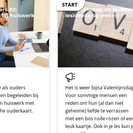
ers #2:
Valentijnsdag: de leukste
 bij huiswerk
lesideeën op een rij!
 als ouders
Het is weer bijna Valentijnsdag
nen begeleiden bij
Voor sommige mensen een
n huiswerk met
reden om hun (al dan niet
che ouderkaart.
geheime) liefde te verrassen
met een bos rode rozen of ee
leuk kaartje. Ook in je les kun j