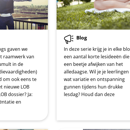
Blog
logs gaven we
In deze serie krijg je in elke bl
het raamwerk van
een aantal korte lesideeën die
umult in de
een beetje afwijken van het
udievaardigheden)
alledaagse. Wil je je leerlingen
jd om ook eens te
wat variatie en ontspanning
et nieuwe LOB
gunnen tijdens hun drukke
LOB dossier? Ja:
lesdag? Houd dan deze
ntatie en