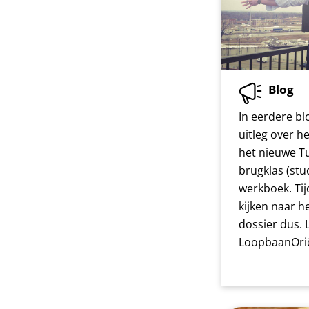
Blog
In eerdere b
uitleg over 
het nieuwe T
brugklas (st
werkboek. Ti
kijken naar h
dossier dus. 
LoopbaanOrië