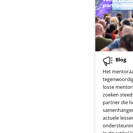
partner vo
Blog
Het mentoraa
tegenwoordi
losse mentor
zoeken steed
partner die he
samenhangen
actuele lesse
ondersteunin