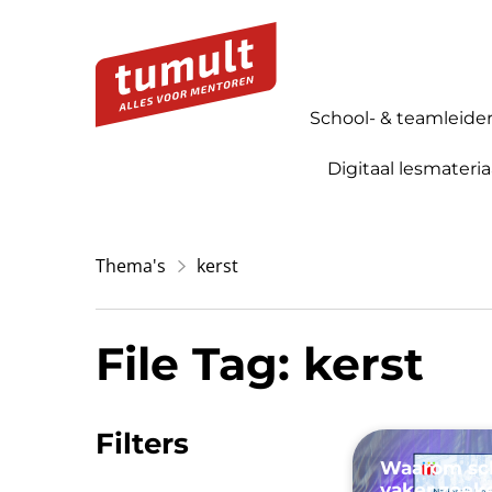
School- & teamleide
Digitaal lesmateria
Thema's
kerst
File Tag: kerst
Filters
Waarom sch
vaker zoek