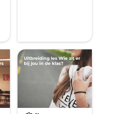
Uitbreiding les Wie zit er
rs
bij jou in de klas?