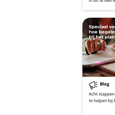
In dit artikel
Speciaal vo
hoe begelei
bij het pla
Blog
Acht stappen 
te helpen bij