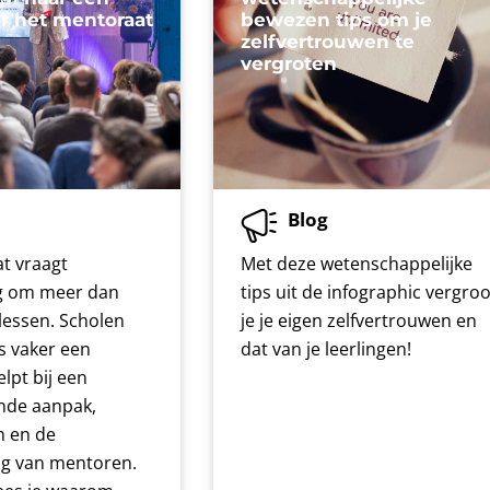
or het mentoraat
bewezen tips om je
zelfvertrouwen te
vergroten
Blog
t vraagt
Met deze wetenschappelijke
g om meer dan
tips uit de infographic vergroo
lessen. Scholen
je je eigen zelfvertrouwen en
s vaker een
dat van je leerlingen!
lpt bij een
de aanpak,
n en de
g van mentoren.