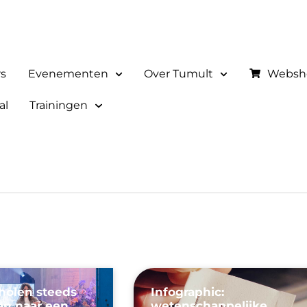
rs
Evenementen
Over Tumult
Websh
al
Trainingen
olen steeds
Infographic:
en naar een
wetenschappelijke