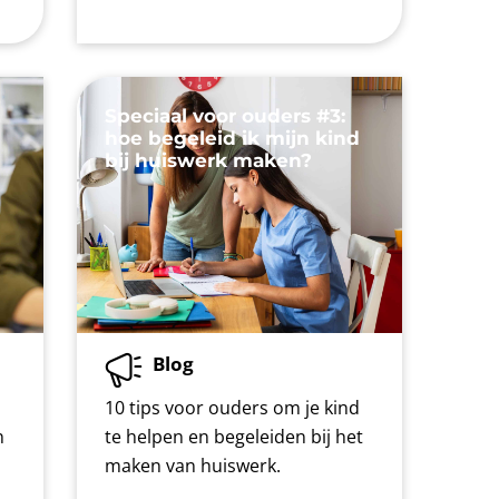
Speciaal voor ouders #3:
d
hoe begeleid ik mijn kind
bij huiswerk maken?
Blog
10 tips voor ouders om je kind
n
te helpen en begeleiden bij het
maken van huiswerk.