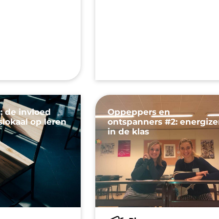
: de invloed
Oppeppers en
slokaal op leren
ontspanners #2: energize
in de klas