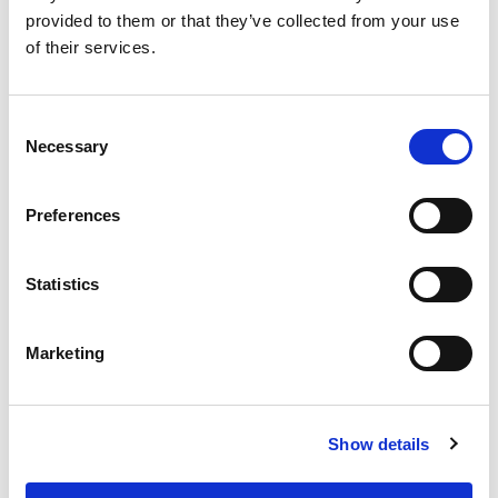
Blog
provided to them or that they’ve collected from your use
of their services.
Ontdek hoe je als ouders effectief kunnen
begeleiden bij het maken van huiswerk met onze
praktische ouderkaart.
Consent
Necessary
Selection
Preferences
Statistics
Valentijnsdag: de leukste lesideeën op
een rij!
Marketing
Show details