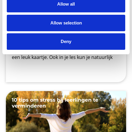
Allow all
Allow selection
Het is weer bijna Valentijnsdag! Voor sommige
mensen een reden om hun (al dan niet geheime)
Deny
liefde te verrassen met een bos rode rozen of
een leuk kaartje. Ook in je les kun je natuurlijk
10 tips om stress bij leerlingen te
verminderen