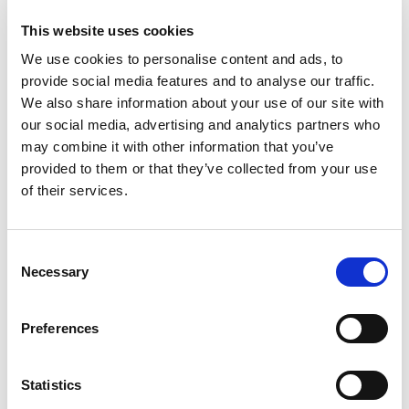
This website uses cookies
We use cookies to personalise content and ads, to
Blog
provide social media features and to analyse our traffic.
We also share information about your use of our site with
Ontdek hoe je als ouders effectief kunnen
our social media, advertising and analytics partners who
begeleiden bij het maken van huiswerk met onze
may combine it with other information that you’ve
praktische ouderkaart.
provided to them or that they’ve collected from your use
of their services.
Consent
Valentijnsdag: de leukste lesideeën op
Necessary
Selection
een rij!
Preferences
Statistics