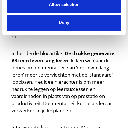
intuïtie als kieskompas. Hoe kun je als leraar
Allow selection
leerlingen ondersteunen in het ontdekken van
hun passies en talenten, om deze vervolgens
om te zetten in doelen en actie? Ook het
Deny
belang van verkeerde keuzes speelt hierin een
rol.
In het derde blogartikel
De drukke generatie
#3: een leven lang leren!
kijken we naar de
opties om de mentaliteit van ‘een leven lang
leren’ meer te vervlechten met de ‘standaard’
loopbaan. Het idee hierachter is om meer
nadruk te leggen op leersuccessen en
vaardigheden in plaats van op prestatie en
productiviteit. Die mentaliteit kun je als leraar
verwerken in je lesplannen.
Interessante kost in petto, dus. Mocht je