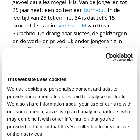
gevoel dat alles mogelijk is. Van de jongeren tot
25 jaar heeft een op tien een
burn-out
. In de
leeftijd van 25 tot en met 34 is dat zelfs 15
procent, lees ik in
Generatie EI
van Rosa
Surachno.
De drang naar succes, de geldzorgen
en de werk- en privédruk onder jongeren zijn
hoog. Ook geldt vaak de mentaliteit ‘je bent wat
je doet’, met de nadruk op de vorming en
ontplooiing van het individu.
All self-made
, dus.
This website uses cookies
Wat we leren van generatie Y?
We use cookies to personalise content and ads, to
Nou, een heleboel. We zien nu hoe twintigers
provide social media features and to analyse our traffic.
en dertigers worstelen met bepaalde
We also share information about your use of our site with
ontwikkelingen. Als we kijken naar hun
our social media, advertising and analytics partners who
problemen, kunnen we jongere generaties
may combine it with other information that you’ve
helpen deze te voorkomen. Als ouder of leraar
provided to them or that they’ve collected from your use
kun je binnen de opvoeding of binnen lessen
of their services.