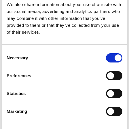
De scan geeft je inzicht in je
We also share information about your use of our site with
studievaardigheden. Zo ontdek je welke
our social media, advertising and analytics partners who
vaardigheden je beheerst en aan welke
may combine it with other information that you’ve
vaardigheden je nog kunt werken.
provided to them or that they’ve collected from your use
of their services.
Consent
Necessary
Selection
Preferences
Inloggen
Statistics
Inloggen zonder Entree
Marketing
account
Heb je geen Entree account?