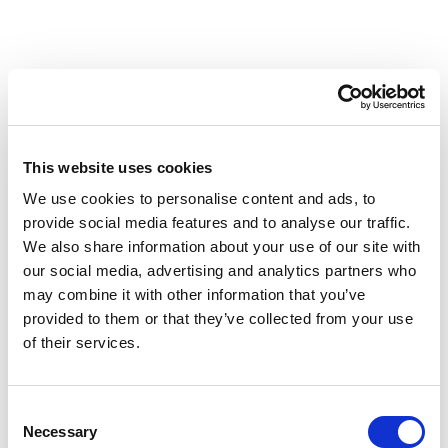
Leren is het einddoel
Let op! Niet iedere leerling en klas reageert
even goed op alle elementen. Zo zal een klas
This website uses cookies
waar veel onderlinge akkefietjes zijn, minder
We use cookies to personalise content and ads, to
gebaat zijn bij (individuele) competitie-
provide social media features and to analyse our traffic.
elementen zoals leaderboards. Hier kan je
We also share information about your use of our site with
beter inzetten op samenwerkingselementen
our social media, advertising and analytics partners who
zoals challenges waarbij leerlingen elkaar
may combine it with other information that you’ve
nodig hebben om ze te voltooien. Ook moet
provided to them or that they’ve collected from your use
je goed nadenken welke game-elementen je
of their services.
wanneer inzet. Als je wilt dat leerlingen
grammatica goed verwerken, zal het game-
Consent
element tijdsdruk waarschijnlijk een
Necessary
Selection
negatieve uitkomst hebben. Ten slotte moet