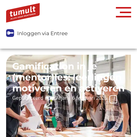
Inloggen via Entree
Gamification in je
(mentor)les: leerlingen
motiveren en activeren
Gepubliceerd door
Arjan
|
6 februari 2026