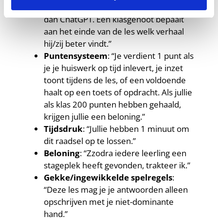
Challenges
: “Schrijf een beter verhaal
dan ChatGPT. Een klasgenoot bepaalt
aan het einde van de les welk verhaal
hij/zij beter vindt.”
Puntensysteem
: “Je verdient 1 punt als
je je huiswerk op tijd inlevert, je inzet
toont tijdens de les, of een voldoende
haalt op een toets of opdracht. Als jullie
als klas 200 punten hebben gehaald,
krijgen jullie een beloning.”
Tijdsdruk
: “Jullie hebben 1 minuut om
dit raadsel op te lossen.”
Beloning
: “Zzodra iedere leerling een
stageplek heeft gevonden, trakteer ik.”
Gekke/ingewikkelde spelregels
:
“Deze les mag je je antwoorden alleen
opschrijven met je niet-dominante
hand.”