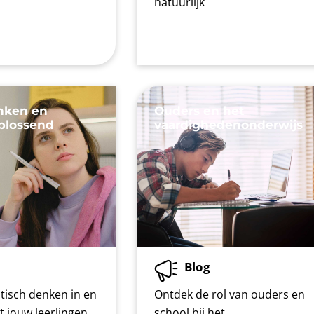
natuurlijk
enken en
Ouders en het
plossend
vaardighedenonderwijs
Blog
tisch denken in en
Ontdek de rol van ouders en
et jouw leerlingen
school bij het