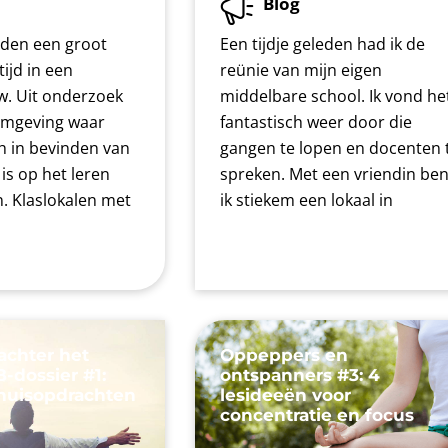
Blog
eden een groot
Een tijdje geleden had ik de
tijd in een
reünie van mijn eigen
. Uit onderzoek
middelbare school. Ik vond he
 omgeving waar
fantastisch weer door die
ch in bevinden van
gangen te lopen en docenten 
 is op het leren
spreken. Met een vriendin be
n. Klaslokalen met
ik stiekem een lokaal in
achter het
Oppeppers en
-dossier #1:
ontspanners #3: 4
thuisopdrachten
lesideeën voor
concentratie en focus