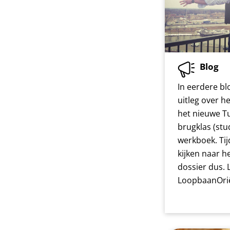
Blog
In eerdere b
uitleg over 
het nieuwe T
brugklas (st
werkboek. Ti
kijken naar h
dossier dus. 
LoopbaanOrië