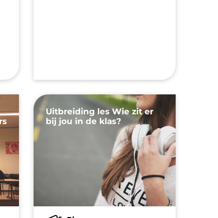
Uitbreiding les Wie zit er
rs
bij jou in de klas?