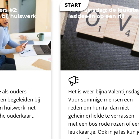
ers #2:
Valentijnsdag: de leukste
 bij huiswerk
lesideeën op een rij!
 als ouders
Het is weer bijna Valentijnsdag
nen begeleiden bij
Voor sommige mensen een
n huiswerk met
reden om hun (al dan niet
che ouderkaart.
geheime) liefde te verrassen
met een bos rode rozen of ee
leuk kaartje. Ook in je les kun j