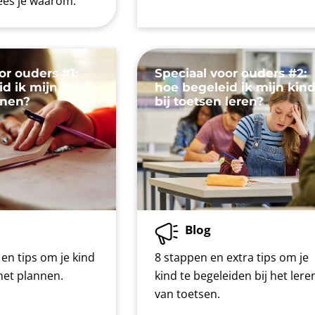
 lees je waarom.
or ouders #1:
Speciaal voor ouders #2:
d ik mijn kind
hoe begeleid ik mijn kin
nnen?
bij toetsen leren?
Blog
en tips om je kind
8 stappen en extra tips om je
 het plannen.
kind te begeleiden bij het lere
van toetsen.