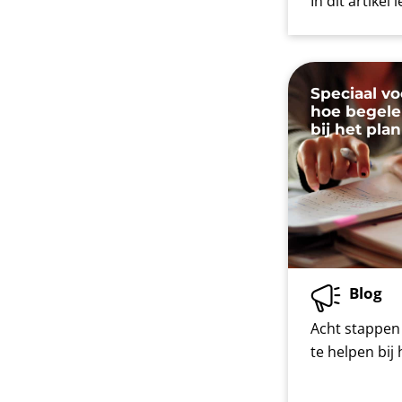
In dit artikel
Speciaal vo
hoe begelei
bij het pla
Blog
Acht stappen 
te helpen bij