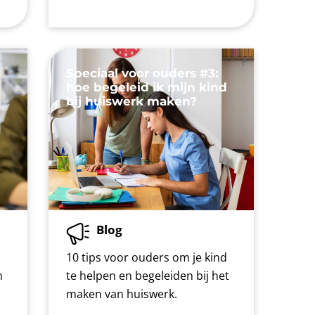
Speciaal voor ouders #3:
d
hoe begeleid ik mijn kind
bij huiswerk maken?
Blog
10 tips voor ouders om je kind
n
te helpen en begeleiden bij het
maken van huiswerk.