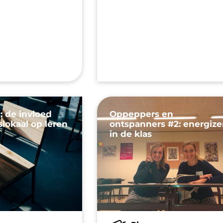
: de invloed
Oppeppers en
slokaal op leren
ontspanners #2: energize
in de klas