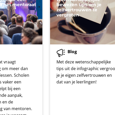
or het mentoraat
bewezen tips om je
zelfvertrouwen te
vergroten
Blog
t vraagt
Met deze wetenschappelijke
g om meer dan
tips uit de infographic vergroo
lessen. Scholen
je je eigen zelfvertrouwen en
s vaker een
dat van je leerlingen!
lpt bij een
de aanpak,
n en de
g van mentoren.