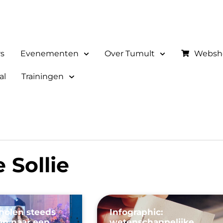
rs
Evenementen
Over Tumult
Websh
al
Trainingen
 Sollie
olen steeds
Infographic:
en naar een
wetenschappelijke