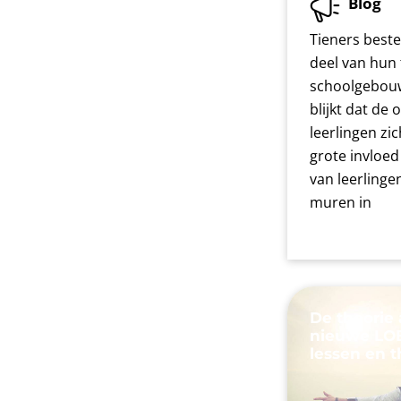
Blog
Tieners best
deel van hun 
schoolgebouw
blijkt dat de
leerlingen zi
grote invloed
van leerlinge
muren in
De theorie 
nieuwe LOB
lessen en 