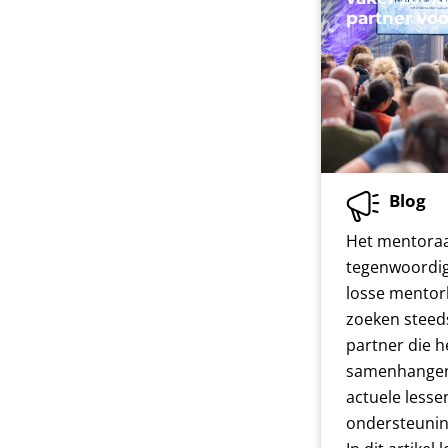
partner vo
Blog
Het mentoraa
tegenwoordi
losse mentor
zoeken steed
partner die he
samenhangen
actuele lesse
ondersteunin