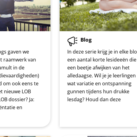
Blog
logs gaven we
In deze serie krijg je in elke bl
het raamwerk van
een aantal korte lesideeën die
umult in de
een beetje afwijken van het
udievaardigheden)
alledaagse. Wil je je leerlingen
jd om ook eens te
wat variatie en ontspanning
et nieuwe LOB
gunnen tijdens hun drukke
LOB dossier? Ja:
lesdag? Houd dan deze
ntatie en