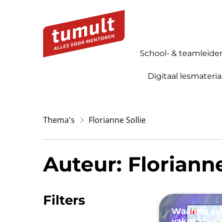
School- & teamleide
Digitaal lesmateria
Thema's
Florianne Sollie
Auteur:
Florianne
Filters
Waarom sch
vaker zoek