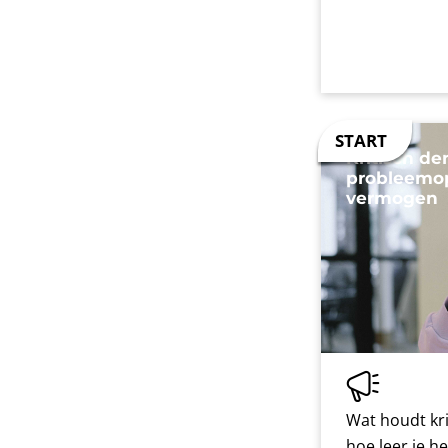
Kritisch d
probleemo
vermogen
Wat houdt kri
hoe leer je h