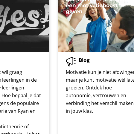
een motivatieboost te
geven
Blog
 wil graag
Motivatie kun je niet afdwinge
leerlingen in de
maar je kunt motivatie wél lat
w leerlingen
groeien. Ontdek hoe
 Hoe bepaal je dat
autonomie, vertrouwen en
lgens de populaire
verbinding het verschil maken
orie van Ryan en
in jouw klas.
tietheorie of