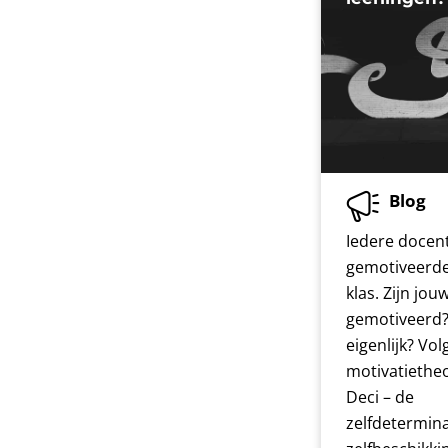
Blog
Iedere docent
gemotiveerde 
klas. Zijn jou
gemotiveerd?
eigenlijk? Vo
motivatiethe
Deci – de
zelfdetermina