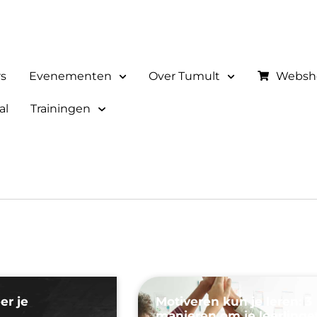
rs
Evenementen
Over Tumult
Websh
al
Trainingen
er je
Motiveren kun je leren: 3
manieren om je leerlinge