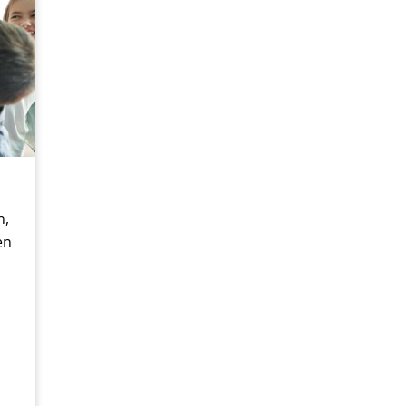
n,
en