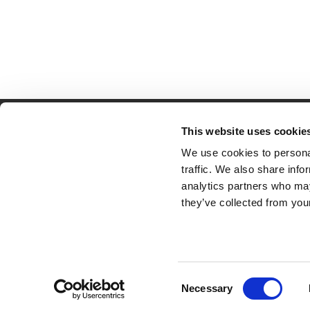
This website uses cookie
Partner van mentoren
H
We use cookies to personal
Mis
traffic. We also share info
Kl
analytics partners who may
Ve
they’ve collected from your
Al
Pr
Ve
© 2026 Tumult
Algemene voorwaarden
Priv
Consent
Necessary
Selection