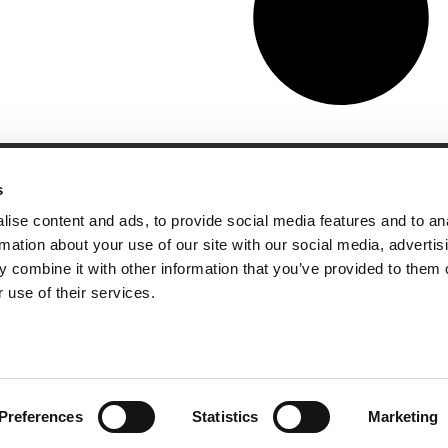
s
andige links
Contact
ise content and ads, to provide social media features and to an
sie & visie
Computerweg 2
rmation about your use of our site with our social media, advertis
achtenprocedure
1033 RH Amster
 combine it with other information that you’ve provided to them o
elgestelde vragen
020-4215129
 use of their services.
gemene voorwaarden
info@tumult.nl
ivacybeleid
rwerkersovereenkomst
acy
Preferences
Statistics
Marketing