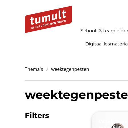
School- & teamleide
Digitaal lesmateria
Thema's
weektegenpesten
weektegenpest
Filters
Week Tegen
waar ligt j