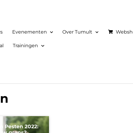
rs
Evenementen
Over Tumult
Websh
al
Trainingen
en
 Pesten 2022:
ouw grens?