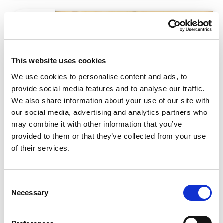
Oppeppers en ontspanners #5: korte
spelletjes tijdens de les
This website uses cookies
We use cookies to personalise content and ads, to
provide social media features and to analyse our traffic.
We also share information about your use of our site with
our social media, advertising and analytics partners who
may combine it with other information that you’ve
provided to them or that they’ve collected from your use
of their services.
In deze blogserie geven we tips voor
werkvormen die niet veel tijd kosten, maar wel
Consent
wat ontspanning of energie geven op een lange
Necessary
Selection
schooldag. Na Een pakkende start van je les,
Energizers om samen te