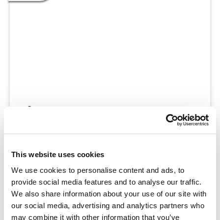
leerlingen
Motivatie – het in beweging brengen – klinkt
simpel, maar het is nog niet zo eenvoudig om als
This website uses cookies
mentor te ontdekken waar die vonk van
We use cookies to personalise content and ads, to
enthousiasme zit bij je leerlingen.
provide social media features and to analyse our traffic.
Wetenschappelijk onderzoek heeft namelijk
We also share information about your use of our site with
aangetoond
our social media, advertising and analytics partners who
may combine it with other information that you’ve