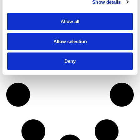
Show details
niemand pijn wil doen,” vertelde een
geschiedenisdocent mij tijdens mijn
masterscriptie aan de UvA. Die
Allow all
Allow selection
Deny