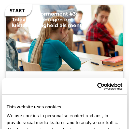
Jouw mentormoment #3:
‘Inlevingsvermogen en
luistervaardigheid als mentor’
“Als mentor wordt er veel van je verwacht. Naast
het lesgeven moeten we onze oren en ogen
This website uses cookies
continu open hebben staan. Maar misschien
We use cookies to personalise content and ads, to
nog wel belangrijker zijn onze voelsprieten. Kun
provide social media features and to analyse our traffic.
je je als mentor blijven