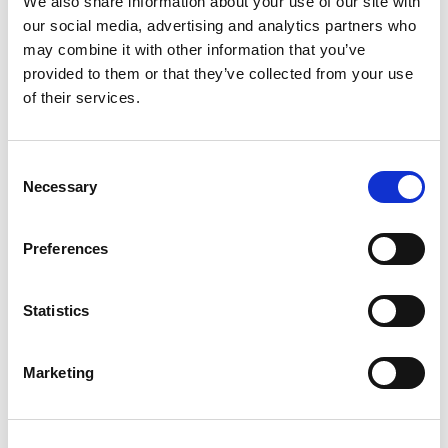
We also share information about your use of our site with
our social media, advertising and analytics partners who
may combine it with other information that you’ve
provided to them or that they’ve collected from your use
of their services.
Racisme in de klas bespreken: hoe leid
je het in goede banen?
Consent
Necessary
Selection
Preferences
Statistics
Blog
Marketing
Waarom vinden sommige docenten het lastig
om gevoelige onderwerpen zoals racisme en
buitensluiting te bespreken in de klas? “Omdat ik