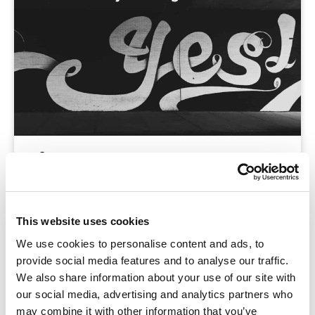
Blog
Iedere docent wil graag gemotiveerde leerlingen
in de klas. Zijn jouw leerlingen gemotiveerd? Hoe
This website uses cookies
bepaal je dat eigenlijk? Volgens de populaire
We use cookies to personalise content and ads, to
motivatietheorie van Ryan en Deci – de
provide social media features and to analyse our traffic.
zelfdeterminatietheorie of
We also share information about your use of our site with
zelfbeschikkingstheorie – is het niet
our social media, advertising and analytics partners who
may combine it with other information that you’ve