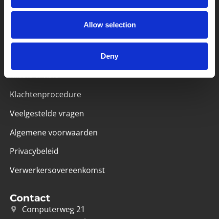
Partner van mentoren
Allow selection
Deny
Handige links
Missie & visie
Klachtenprocedure
Veelgestelde vragen
Algemene voorwaarden
Privacybeleid
Verwerkersovereenkomst
Contact
Computerweg 21