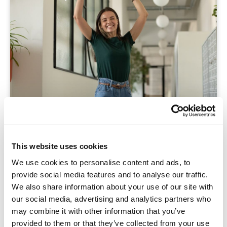
Blog
Te veel taken en te weinig energie? Ontdek hoe
This website uses cookies
een ‘fuck-it list’ jou helpt keuzes te maken en
We use cookies to personalise content and ads, to
weer ruimte te creëren voor wat echt belangrijk
provide social media features and to analyse our traffic.
is.
We also share information about your use of our site with
our social media, advertising and analytics partners who
may combine it with other information that you’ve
provided to them or that they’ve collected from your use