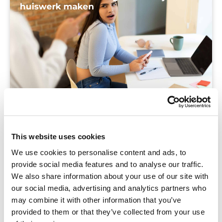
huiswerk maken
Blog
Ontdek hoe je als ouders effectief kunnen
This website uses cookies
begeleiden bij het maken van huiswerk met onze
We use cookies to personalise content and ads, to
praktische ouderkaart.
provide social media features and to analyse our traffic.
We also share information about your use of our site with
our social media, advertising and analytics partners who
may combine it with other information that you’ve
provided to them or that they’ve collected from your use