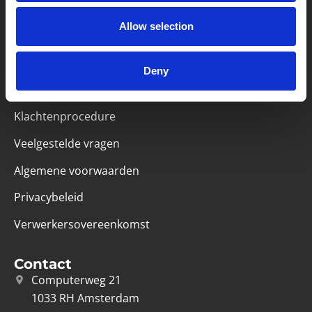
Partner van mentoren
Allow selection
Deny
Handige links
Missie & visie
Klachtenprocedure
Veelgestelde vragen
Algemene voorwaarden
Privacybeleid
Verwerkersovereenkomst
Contact
Computerweg 21
1033 RH Amsterdam