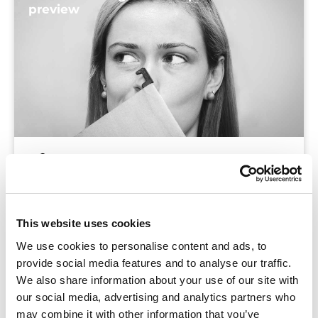
preview
Blog
Bij Tumult willen we ons constant blijven
ontwikkelen en verbeteren. Daarom brengen we
This website uses cookies
continu verbeteringen aan in onze online
We use cookies to personalise content and ads, to
leeromgeving en luisteren we daarvoor naar
provide social media features and to analyse our traffic.
feedback van gebruikers. Werk je in schooljaar
We also share information about your use of our site with
2018-2019 met onze
our social media, advertising and analytics partners who
may combine it with other information that you’ve