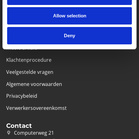
Partner van mentoren
Allow selection
Deny
Handige links
Missie & visie
Klachtenprocedure
Veelgestelde vragen
Algemene voorwaarden
Privacybeleid
Verwerkersovereenkomst
Contact
Computerweg 21