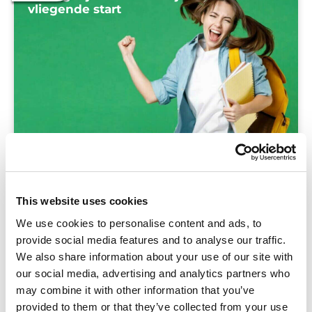
vliegende start
Weet jij al hoe je de eerste les in jouw klas gaat
This website uses cookies
starten in het nieuwe jaar? Na de kerstvakantie
We use cookies to personalise content and ads, to
moeten veel leerlingen er weer even inkomen,
provide social media features and to analyse our traffic.
en jijzelf als mentor misschien ook wel. Zeker
We also share information about your use of our site with
our social media, advertising and analytics partners who
may combine it with other information that you’ve
provided to them or that they’ve collected from your use